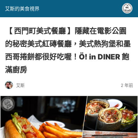
艾斯的美食視界
【 西門町美式餐廳 】隱藏在電影公園
的秘密美式紅磚餐廳，美式熱狗堡和墨
西哥捲餅都很好吃喔！Ö! in DINER 飽
滿廚房
艾斯
2 年前