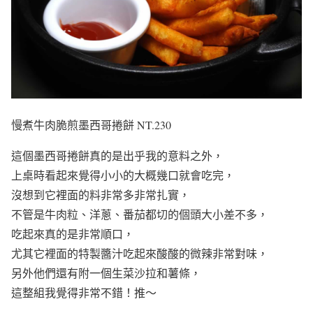
慢煮牛肉脆煎墨西哥捲餅 NT.230
這個墨西哥捲餅真的是出乎我的意料之外，
上桌時看起來覺得小小的大概幾口就會吃完，
沒想到它裡面的料非常多非常扎實，
不管是牛肉粒、洋蔥、番茄都切的個頭大小差不多，
吃起來真的是非常順口，
尤其它裡面的特製醬汁吃起來酸酸的微辣非常對味，
另外他們還有附一個生菜沙拉和薯條，
這整組我覺得非常不錯！推～