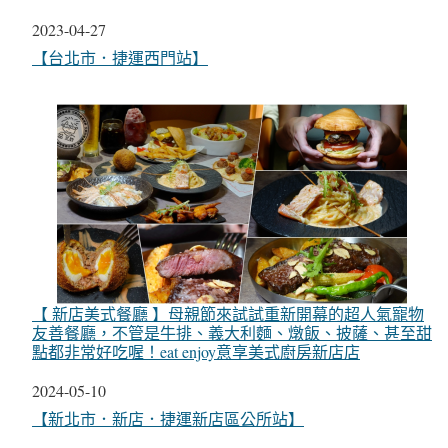
日期
2023-04-27
關於
【台北市．捷運西門站】
【 新店美式餐廳 】母親節來試試重新開幕的超人氣寵物
友善餐廳，不管是牛排、義大利麵、燉飯、披薩、甚至甜
點都非常好吃喔！eat enjoy意享美式廚房新店店
日期
2024-05-10
關於
【新北市．新店．捷運新店區公所站】