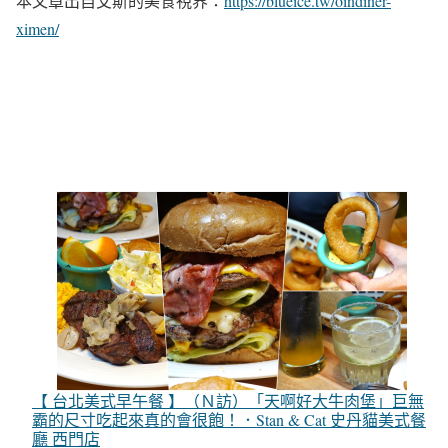
本文章出自艾斯的美食視界：
https://blueice.tw/oindiner-
ximen/
【 台北美式早午餐 】（Ｎ訪）「天啊好大牛肉堡」巨無
霸的尺寸吃起來真的會很飽！．Stan & Cat 史丹貓美式餐
廳 西門店