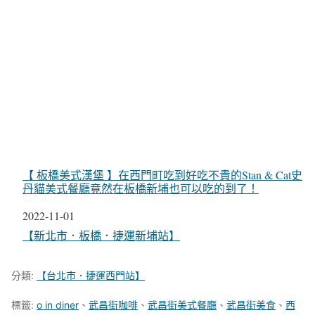
【 板橋美式漢堡 】在西門町吃到好吃不貴的Stan & Cat史
丹貓美式餐廳竟然在板橋新埔也可以吃的到了！
日期
2022-11-01
關於
【新北市．板橋．捷運新埔站】
分類:
【台北市．捷運西門站】
標籤:
o in diner
、
武昌街咖啡
、
武昌街美式餐廳
、
武昌街美食
、
西