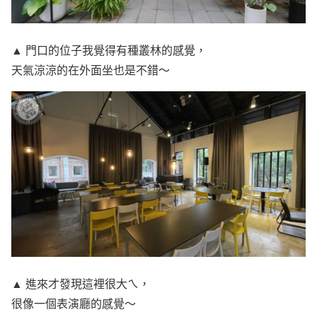
▲ 門口的位子我覺得有種叢林的感覺，
天氣涼涼的在外面坐也是不錯～
▲ 進來才發現這裡很大ㄟ，
很像一個表演廳的感覺～