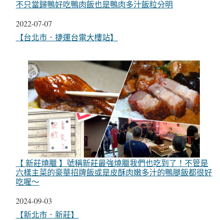
不只當歸鴨好吃鴨肉飯也是鴨肉多汁飯粒分明
日期
2022-07-07
關於
【台北市．捷運台電大樓站】
【 新莊燒臘 】號稱新莊最強燒臘我們也吃到了！不管是
六樣主菜的豪華招牌飯或是皮酥肉嫩多汁的鴨腿飯都很好
吃喔～
日期
2024-09-03
關於
【新北市．新莊】