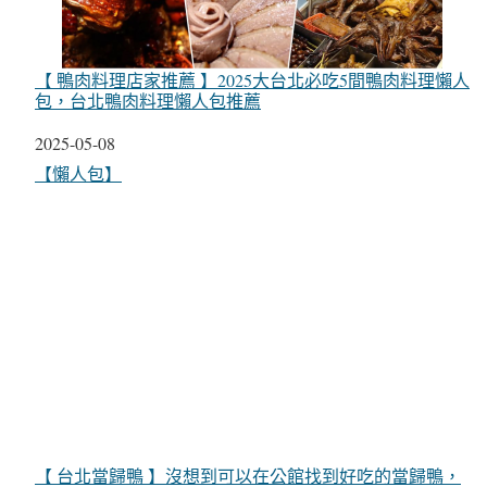
【 鴨肉料理店家推薦 】2025大台北必吃5間鴨肉料理懶人
包，台北鴨肉料理懶人包推薦
日期
2025-05-08
關於
【懶人包】
【 台北當歸鴨 】沒想到可以在公館找到好吃的當歸鴨，