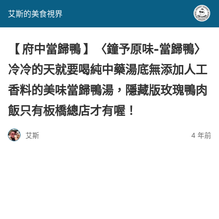
艾斯的美食視界
【 府中當歸鴨 】〈鐘予原味-當歸鴨〉
冷冷的天就要喝純中藥湯底無添加人工
香料的美味當歸鴨湯，隱藏版玫瑰鴨肉
飯只有板橋總店才有喔！
艾斯
4 年前