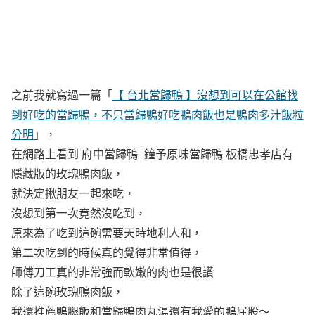
之前我就寫過一篇「
【 台北當歸鴨 】沒想到可以在公館找
到好吃的當歸鴨，不只當歸鴨好吃鴨肉飯也是鴨肉多汁飯粒
分明
」，
在網路上看到 府中當歸鴨 鐘予原味當歸鴨 板橋忠孝店有
隱藏版的玫瑰鴨肉飯，
就決定揪朋友一起來吃，
沒想到第一次竟然沒吃到，
原來為了吃到這碗需要天時地利人和，
第二次吃到的時候真的覺得非常值得，
師傅刀工真的非常強而軟嫩的肉也是很讚
除了這碗玫瑰鴨肉飯，
我還推薦鴨腿飯和當歸鴨肉丸湯還有我愛的鴨屁股～