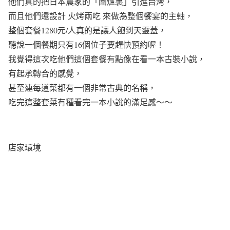
他們真的把日本農家的「圍爐裏」引進台灣，
而且他們還設計 火烤兩吃 來做為整個饗宴的主軸，
整個套餐1280元/人真的是讓人飽到天靈蓋，
聽說一個餐期只有16個位子要趕快預約喔！
我覺得這次吃他們這個套餐有點像在看一本古裝小說，
有起承轉合的感覺，
甚至連每道菜都有一個非常古典的名稱，
吃完這整套菜有種看完一本小說的滿足感～～
店家環境