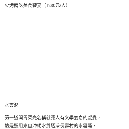
火烤兩吃美食饗宴（1280元/人）
水雲澗
第一道開胃菜光名稱就讓人有文學氣息的感覺，
這是選用來自沖繩水質透淨長壽村的水雲藻，