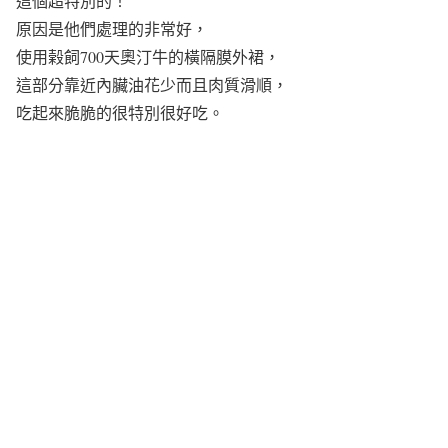
這個超特別的！
原因是他們處理的非常好，
使用榖飼700天奧汀牛的橫隔膜外裙，
這部分靠近內臟油花少而且肉質滑順，
吃起來脆脆的很特別很好吃。