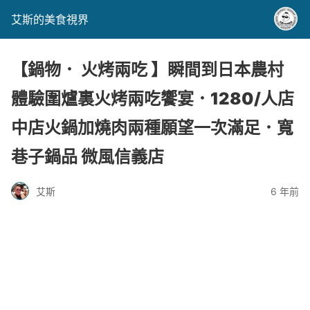
艾斯的美食視界
【鍋物． 火烤兩吃 】瞬間到日本農村
體驗圍爐裏火烤兩吃饗宴．1280/人店
中店火鍋加燒肉兩種願望一次滿足．寬
巷子鍋品 微風信義店
艾斯
6 年前