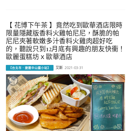
【 花博下午茶 】竟然吃到歐華酒店限時
限量隱藏版香料火雞帕尼尼，酥脆的帕
尼尼夾著軟嫩多汁香料火雞肉超好吃
的，聽說只到12月底有興趣的朋友快衝！
歐麗蛋糕坊ｘ歐華酒店
艾斯
2021-03-31
【台北市．捷運中山國小站】