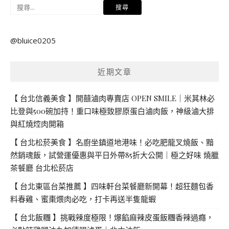
搜
尋
關
@bluice0205
鍵
字:
近期文章
【 台北信義美食 】開囍滷肉專賣店 OPEN SMILE｜米其林必
比登與500碗加持！重口味極致膠原蛋白滷肉飯，神級滷大排
與紅燒焢肉開箱
【 台北松菸美食 】名廚坐鎮道地港味！必吃肥龍叉燒飯、黯
然銷魂飯，試營運優惠與平日外帶85折大公開｜極之好味 燒臘
茶餐廳 台北松菸店
【 台北東區台菜推薦 】四味軒台菜餐廳新開幕！超狂麵包香
料春雞、蜜棗煨肉必吃，打卡再送半隻龍蝦
【 台北飯糰 】挑戰辣度極限！爆餡麻辣皮蛋飯糰香辣過癮，