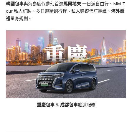
韓國包車
與海島度假夢幻首選
馬爾地夫
一日遊自由行、Mini T
our 私人訂製、多日遊精選行程、私人導遊代訂翻譯、
海外婚
禮
量身規劃。
重慶包車
&
成都包車
旅遊服務