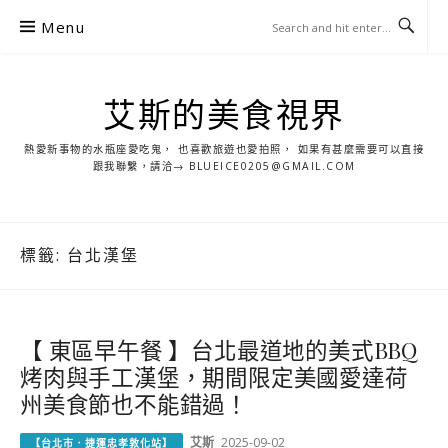
S
Menu
k
i
p
艾斯的美食視界
t
o
熱愛新事物的水瓶座愛吃鬼， 也喜歡旅遊也愛拍照， 如果有甚麼需要可以直接
c
跟我聯繫，請洽→ BLUEICE0205@GMAIL.COM
o
n
t
標籤:
台北漢堡
e
n
t
【 東區早午餐 】台北最道地的美式BBQ
烤肉與手工漢堡，期間限定美國愛達荷
州美食節也不能錯過！
艾斯
2025-09-02
【台北市．捷運忠孝敦化站】