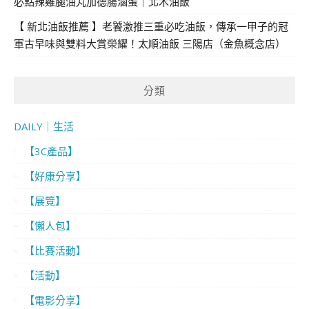
必點辣雞腿油丸加德腸滷蛋｜北木油飯
【 新北油飯推薦 】老饕激推三重必吃油飯，傳承一甲子的冠
軍古早味與雙料大賞榮耀！太順油飯 三陽店（金魚概念店）
分類
DAILY｜生活
【3C產品】
【好康分享】
【展覽】
【懶人包】
【比賽活動】
【活動】
【電影分享】