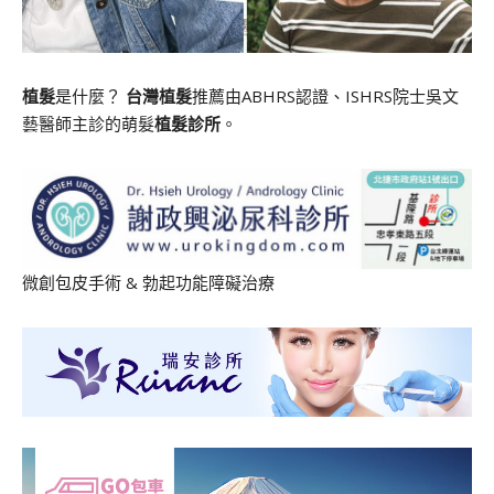
植髮
是什麼？
台灣植髮
推薦由ABHRS認證、ISHRS院士吳文
藝醫師主診的萌髮
植髮診所
。
微創包皮手術
&
勃起功能障礙治療