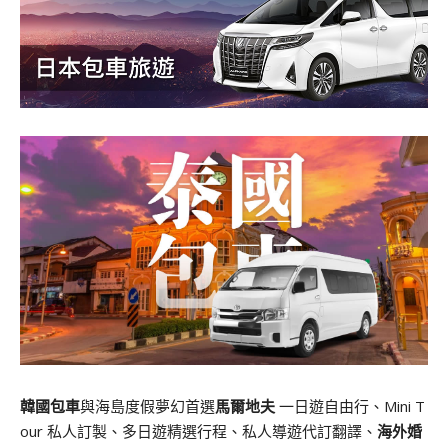
韓國包車
與海島度假夢幻首選
馬爾地夫
一日遊自由行、Mini T
our 私人訂製、多日遊精選行程、私人導遊代訂翻譯、
海外婚