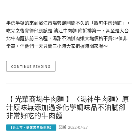
半信半疑的來到濱江市場旁邊剛開不久的「將町牛肉麵館」，
吃完之後覺得他應該是 濱江牛肉麵 附近排第一，甚至是大台
北牛肉麵排前三名喔，湯甜不油膩肉嫩大塊價格不貴CP值非
常高，但他們一天只開三小時大家把握時間來喔～
CONTINUE READING
【 光華商場牛肉麵 】〈湯神牛肉麵〉原
汁原味無添加過多化學調味品不油膩卻
非常好吃的牛肉麵
艾斯
2022-07-27
【台北市．捷運忠孝新生站】