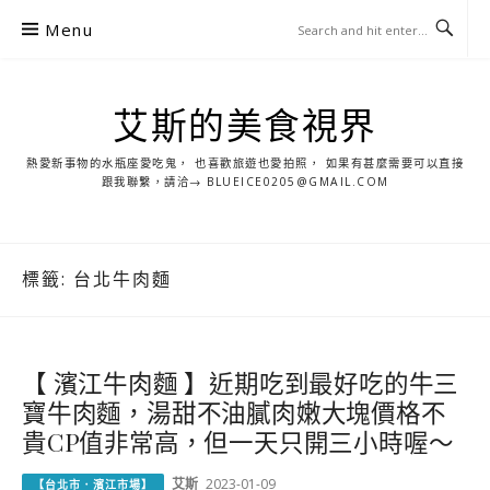
S
Menu
k
i
p
艾斯的美食視界
t
o
熱愛新事物的水瓶座愛吃鬼， 也喜歡旅遊也愛拍照， 如果有甚麼需要可以直接
c
跟我聯繫，請洽→ BLUEICE0205@GMAIL.COM
o
n
t
標籤:
台北牛肉麵
e
n
t
【 濱江牛肉麵 】近期吃到最好吃的牛三
寶牛肉麵，湯甜不油膩肉嫩大塊價格不
貴CP值非常高，但一天只開三小時喔～
艾斯
2023-01-09
【台北市．濱江市場】