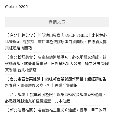
關
@bluice0205
鍵
字:
近期文章
【 台北信義美食 】開囍滷肉專賣店 OPEN SMILE｜米其林必
比登與500碗加持！重口味極致膠原蛋白滷肉飯，神級滷大排
與紅燒焢肉開箱
【 台北松菸美食 】名廚坐鎮道地港味！必吃肥龍叉燒飯、黯
然銷魂飯，試營運優惠與平日外帶85折大公開｜極之好味 燒臘
茶餐廳 台北松菸店
【 台北東區台菜推薦 】四味軒台菜餐廳新開幕！超狂麵包香
料春雞、蜜棗煨肉必吃，打卡再送半隻龍蝦
【 台北飯糰 】挑戰辣度極限！爆餡麻辣皮蛋飯糰香辣過癮，
必點辣雞腿油丸加德腸滷蛋｜北木油飯
【 新北油飯推薦 】老饕激推三重必吃油飯，傳承一甲子的冠