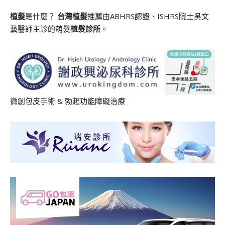
植髮
是什麼？
台灣植髮
推薦由ABHRS認證、ISHRS院士吳文
藝醫師主診的萌髮
植髮診所
。
微創包皮手術
&
勃起功能障礙治療