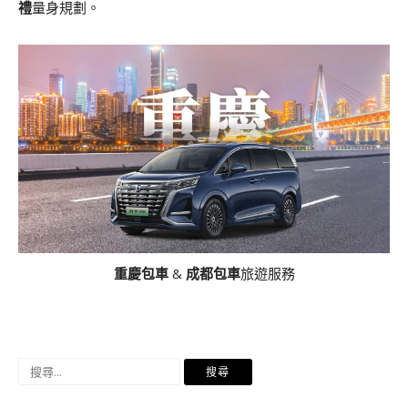
禮
量身規劃。
重慶包車
&
成都包車
旅遊服務
搜
尋