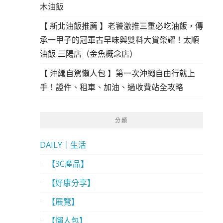
木油飯
【 新北油飯推薦 】老饕激推三重必吃油飯，傳
承一甲子的冠軍古早味與雙料大賞榮耀！太順
油飯 三陽店（金魚概念店）
【 沖繩自駕懶人包 】第一次沖繩自由行就上
手！證件、租車、加油、過收費站全攻略
分類
DAILY｜生活
【3C產品】
【好康分享】
【展覽】
【懶人包】