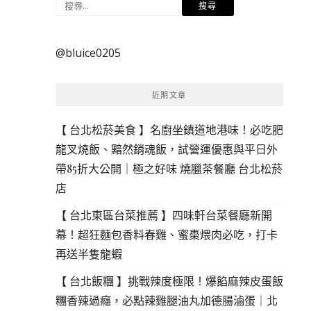
搜
尋
關
@bluice0205
鍵
字:
近期文章
【 台北松菸美食 】名廚坐鎮道地港味！必吃肥
龍叉燒飯、黯然銷魂飯，試營運優惠與平日外
帶85折大公開｜極之好味 燒臘茶餐廳 台北松菸
店
【 台北東區台菜推薦 】四味軒台菜餐廳新開
幕！超狂麵包香料春雞、蜜棗煨肉必吃，打卡
再送半隻龍蝦
【 台北飯糰 】挑戰辣度極限！爆餡麻辣皮蛋飯
糰香辣過癮，必點辣雞腿油丸加德腸滷蛋｜北