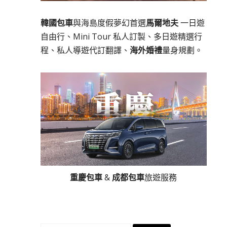
韓國包車
與海島度假夢幻首選
馬爾地夫
一日遊
自由行、Mini Tour 私人訂製、多日遊精選行
程、私人導遊代訂翻譯、
海外婚禮
量身規劃。
重慶包車
&
成都包車
旅遊服務