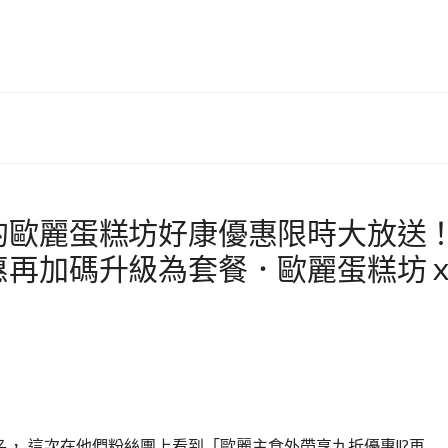
的歐麗蛋糕坊好康優惠限時大放送
惠再加碼升級為套餐．歐麗蛋糕坊
 這次在他們粉絲團上看到「歐麗主食外帶享九折優惠!!?再…