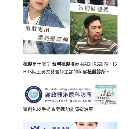
植髮
是什麼？
台灣植髮
推薦由ABHRS認證、IS
HRS院士吳文藝醫師主診的萌髮
植髮診所
。
微創包皮手術
&
勃起功能障礙治療