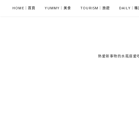
S
HOME｜首頁
YUMMY｜美食
TOURISM｜旅遊
DAILY｜
k
i
p
t
o
c
熱愛新事物的水瓶座愛吃鬼
o
n
t
e
n
t