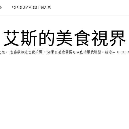
雜記
FOR DUMMIES｜懶人包
艾斯的美食視界
， 也喜歡旅遊也愛拍照， 如果有甚麼需要可以直接跟我聯繫，請洽→ BLUEICE0