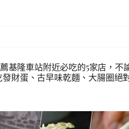
推薦基隆車站附近必吃的5家店，不
吃發財蛋、古早味乾麵、大腸圈絕