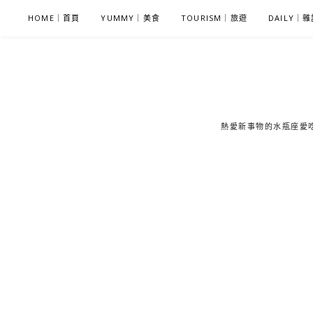
S
HOME｜首頁
YUMMY｜美食
TOURISM｜旅遊
DAILY｜
k
i
p
t
o
c
熱愛新事物的水瓶座愛吃鬼
o
n
t
e
n
t