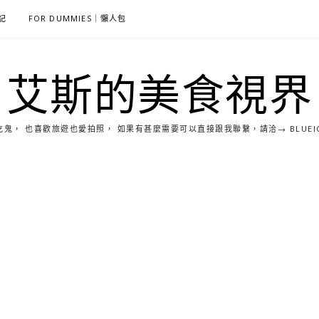
雜記
FOR DUMMIES｜懶人包
艾斯的美食視界
， 也喜歡旅遊也愛拍照， 如果有甚麼需要可以直接跟我聯繫，請洽→ BLUEICE0