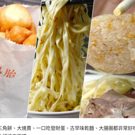
三角餅、大燒賣、一口吃發財蛋、古早味乾麵、大腸圈都非常好