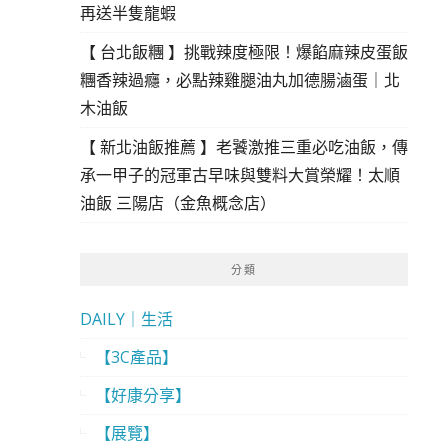
再送半隻龍蝦
【 台北飯糰 】挑戰辣度極限！爆餡麻辣皮蛋飯
糰香辣過癮，必點辣雞腿油丸加德腸滷蛋｜北
木油飯
【 新北油飯推薦 】老饕激推三重必吃油飯，傳
承一甲子的冠軍古早味與雙料大賞榮耀！太順
油飯 三陽店（金魚概念店）
分類
DAILY｜生活
【3C產品】
【好康分享】
【展覽】