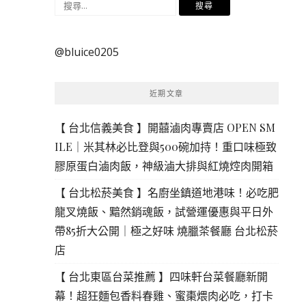
搜
尋
關
@bluice0205
鍵
字:
近期文章
【 台北信義美食 】開囍滷肉專賣店 OPEN SM
ILE｜米其林必比登與500碗加持！重口味極致
膠原蛋白滷肉飯，神級滷大排與紅燒焢肉開箱
【 台北松菸美食 】名廚坐鎮道地港味！必吃肥
龍叉燒飯、黯然銷魂飯，試營運優惠與平日外
帶85折大公開｜極之好味 燒臘茶餐廳 台北松菸
店
【 台北東區台菜推薦 】四味軒台菜餐廳新開
幕！超狂麵包香料春雞、蜜棗煨肉必吃，打卡