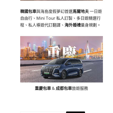
韓國包車
與海島度假夢幻首選
馬爾地夫
一日遊
自由行、Mini Tour 私人訂製、多日遊精選行
程、私人導遊代訂翻譯、
海外婚禮
量身規劃。
重慶包車
&
成都包車
旅遊服務