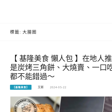
標籤:
大腸圈
【 基隆美食 懶人包 】在地人
是炭烤三角餅、大燒賣、一口
都不能錯過～
艾斯
2024-05-22
【基隆美食】