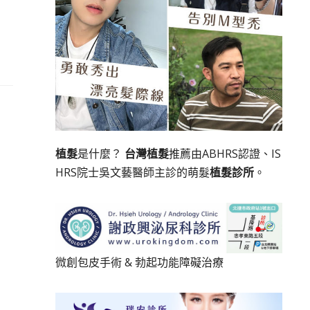
植髮
是什麼？
台灣植髮
推薦由ABHRS認證、IS
HRS院士吳文藝醫師主診的萌髮
植髮診所
。
微創包皮手術
&
勃起功能障礙治療