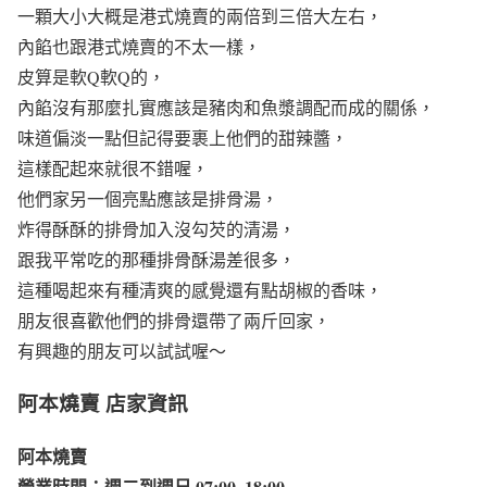
一顆大小大概是港式燒賣的兩倍到三倍大左右，
內餡也跟港式燒賣的不太一樣，
皮算是軟Q軟Q的，
內餡沒有那麼扎實應該是豬肉和魚漿調配而成的關係，
味道偏淡一點但記得要裹上他們的甜辣醬，
這樣配起來就很不錯喔，
他們家另一個亮點應該是排骨湯，
炸得酥酥的排骨加入沒勾芡的清湯，
跟我平常吃的那種排骨酥湯差很多，
這種喝起來有種清爽的感覺還有點胡椒的香味，
朋友很喜歡他們的排骨還帶了兩斤回家，
有興趣的朋友可以試試喔～
阿本燒賣 店家資訊
阿本燒賣
營業時間：週二到週日 07:00–18:00​