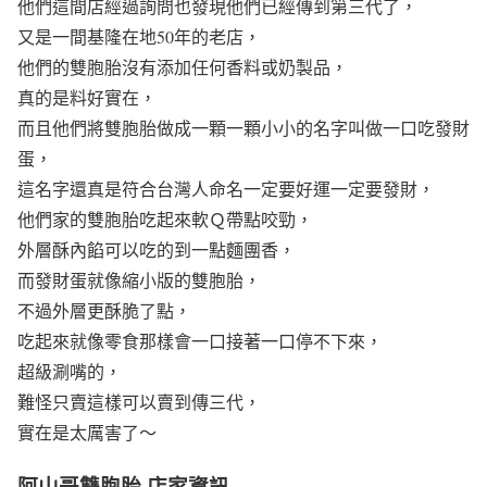
他們這間店經過詢問也發現他們已經傳到第三代了，
又是一間基隆在地50年的老店，
他們的雙胞胎沒有添加任何香料或奶製品，
真的是料好實在，
而且他們將雙胞胎做成一顆一顆小小的名字叫做一口吃發財
蛋，
這名字還真是符合台灣人命名一定要好運一定要發財，
他們家的雙胞胎吃起來軟Ｑ帶點咬勁，
外層酥內餡可以吃的到一點麵團香，
而發財蛋就像縮小版的雙胞胎，
不過外層更酥脆了點，
吃起來就像零食那樣會一口接著一口停不下來，
超級涮嘴的，
難怪只賣這樣可以賣到傳三代，
實在是太厲害了～
阿山哥雙胞胎 店家資訊