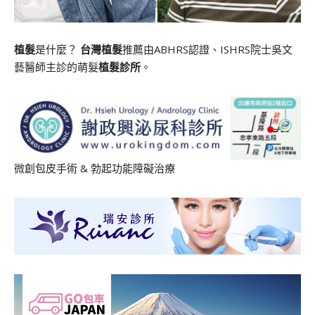
植髮
是什麼？
台灣植髮
推薦由ABHRS認證、ISHRS院士吳文
藝醫師主診的萌髮
植髮診所
。
微創包皮手術
&
勃起功能障礙治療