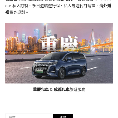
our 私人訂製、多日遊精選行程、私人導遊代訂翻譯、
海外婚
禮
量身規劃。
重慶包車
&
成都包車
旅遊服務
搜