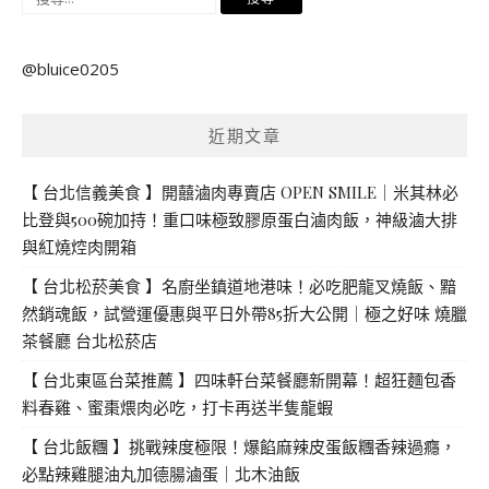
尋
關
@bluice0205
鍵
字:
近期文章
【 台北信義美食 】開囍滷肉專賣店 OPEN SMILE｜米其林必
比登與500碗加持！重口味極致膠原蛋白滷肉飯，神級滷大排
與紅燒焢肉開箱
【 台北松菸美食 】名廚坐鎮道地港味！必吃肥龍叉燒飯、黯
然銷魂飯，試營運優惠與平日外帶85折大公開｜極之好味 燒臘
茶餐廳 台北松菸店
【 台北東區台菜推薦 】四味軒台菜餐廳新開幕！超狂麵包香
料春雞、蜜棗煨肉必吃，打卡再送半隻龍蝦
【 台北飯糰 】挑戰辣度極限！爆餡麻辣皮蛋飯糰香辣過癮，
必點辣雞腿油丸加德腸滷蛋｜北木油飯