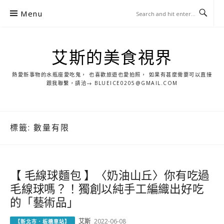
S
Menu
k
i
p
艾斯的美食視界
t
o
熱愛新事物的水瓶座愛吃鬼， 也喜歡旅遊也愛拍照， 如果有甚麼需要可以直接
c
跟我聯繫，請洽→ BLUEICE0205@GMAIL.COM
o
n
t
標籤:
數量有限
e
n
t
【 毛線球麵包 】〈奶油山丘〉你有吃過
毛線球嗎？！獨創以純手工編織出好吃
的「藝術品」
艾斯
2022-06-08
【新北市．板橋車站】