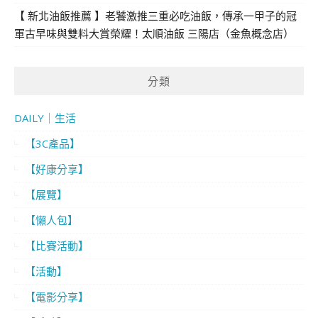
【 新北油飯推薦 】老饕激推三重必吃油飯，傳承一甲子的冠
軍古早味與雙料大賞榮耀！太順油飯 三陽店（金魚概念店）
分類
DAILY｜生活
【3C產品】
【好康分享】
【展覽】
【懶人包】
【比賽活動】
【活動】
【電影分享】