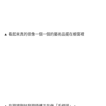
▲ 看起來真的很像一個一個的藝術品擺在櫥窗裡
▲ 在現場剛好發現師傅正在做「毛線球」，