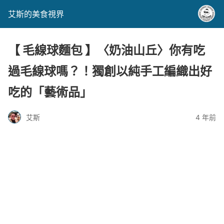
艾斯的美食視界
【 毛線球麵包 】〈奶油山丘〉你有吃
過毛線球嗎？！獨創以純手工編織出好
吃的「藝術品」
艾斯
4 年前