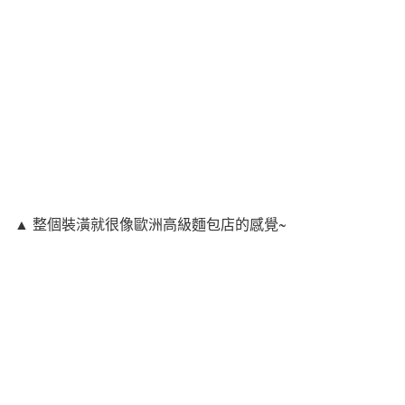
▲ 整個裝潢就很像歐洲高級麵包店的感覺~