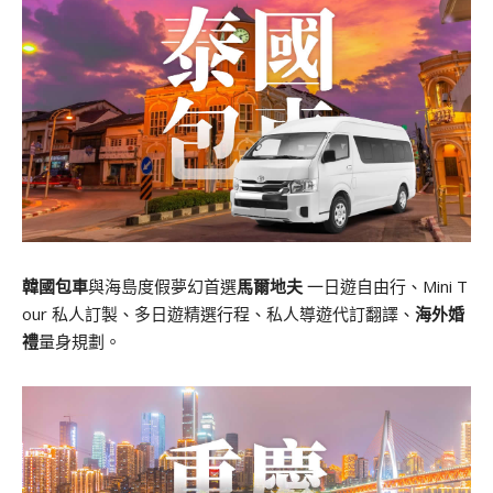
韓國包車
與海島度假夢幻首選
馬爾地夫
一日遊自由行、Mini T
our 私人訂製、多日遊精選行程、私人導遊代訂翻譯、
海外婚
禮
量身規劃。