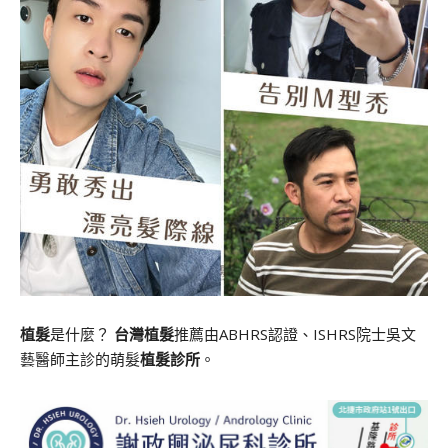
植髮
是什麼？
台灣植髮
推薦由ABHRS認證、ISHRS院士吳文
藝醫師主診的萌髮
植髮診所
。