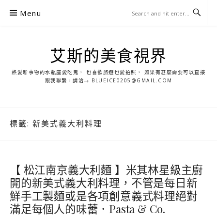
S
Menu
k
i
p
艾斯的美食視界
t
o
熱愛新事物的水瓶座愛吃鬼， 也喜歡旅遊也愛拍照， 如果有甚麼需要可以直接
c
跟我聯繫，請洽→ BLUEICE0205@GMAIL.COM
o
n
t
標籤:
新美式義大利料理
e
n
t
【 松江南京義大利麵 】米其林星級主廚
開的新美式義大利料理，不管是每日新
鮮手工製麵或是各項創意義式料理絕對
滿足每個人的味蕾．Pasta & Co.