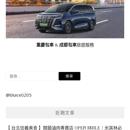
重慶包車
&
成都包車
旅遊服務
搜
尋
關
@bluice0205
鍵
字:
近期文章
【 台北信義美食 】開囍滷肉專賣店 OPEN SMILE｜米其林必