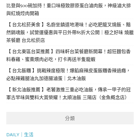
比登與500碗加持！重口味極致膠原蛋白滷肉飯，神級滷大排
與紅燒焢肉開箱
【 台北松菸美食 】名廚坐鎮道地港味！必吃肥龍叉燒飯、黯
然銷魂飯，試營運優惠與平日外帶85折大公開｜極之好味 燒臘
茶餐廳 台北松菸店
【 台北東區台菜推薦 】四味軒台菜餐廳新開幕！超狂麵包香
料春雞、蜜棗煨肉必吃，打卡再送半隻龍蝦
【 台北飯糰 】挑戰辣度極限！爆餡麻辣皮蛋飯糰香辣過癮，
必點辣雞腿油丸加德腸滷蛋｜北木油飯
【 新北油飯推薦 】老饕激推三重必吃油飯，傳承一甲子的冠
軍古早味與雙料大賞榮耀！太順油飯 三陽店（金魚概念店）
分類
DAILY｜生活