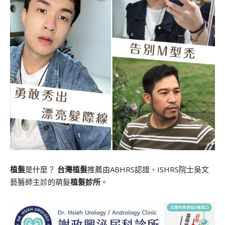
植髮
是什麼？
台灣植髮
推薦由ABHRS認證、ISHRS院士吳文
藝醫師主診的萌髮
植髮診所
。