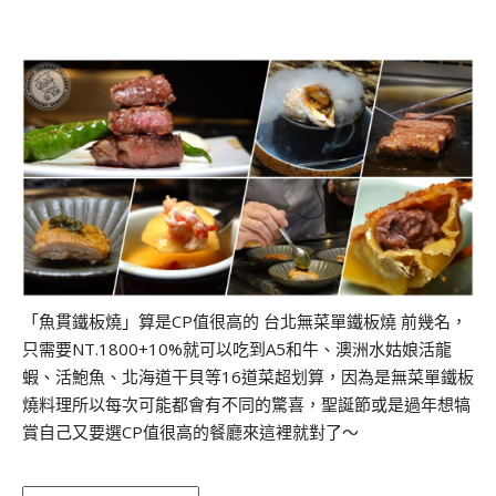
「魚貫鐵板燒」算是CP值很高的 台北無菜單鐵板燒 前幾名，
只需要NT.1800+10%就可以吃到A5和牛、澳洲水姑娘活龍
蝦、活鮑魚、北海道干貝等16道菜超划算，因為是無菜單鐵板
燒料理所以每次可能都會有不同的驚喜，聖誕節或是過年想犒
賞自己又要選CP值很高的餐廳來這裡就對了～