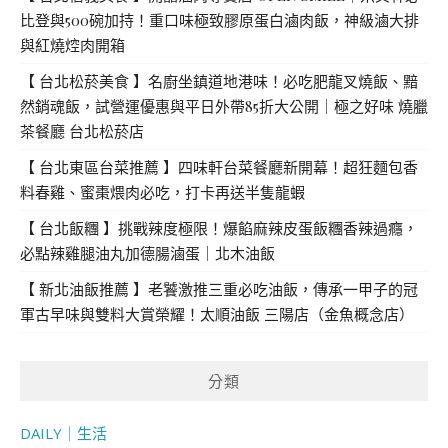
比登與500碗加持！重口味極致膠原蛋白滷肉飯，神級滷大排
與紅燒焢肉開箱
【 台北松菸美食 】名廚坐鎮道地港味！必吃肥龍叉燒飯、黯
然銷魂飯，試營運優惠與平日外帶85折大公開｜極之好味 燒臘
茶餐廳 台北松菸店
【 台北東區台菜推薦 】四味軒台菜餐廳新開幕！超狂麵包香
料春雞、蜜棗煨肉必吃，打卡再送半隻龍蝦
【 台北飯糰 】挑戰辣度極限！爆餡麻辣皮蛋飯糰香辣過癮，
必點辣雞腿油丸加德腸滷蛋｜北木油飯
【 新北油飯推薦 】老饕激推三重必吃油飯，傳承一甲子的冠
軍古早味與雙料大賞榮耀！太順油飯 三陽店（金魚概念店）
分類
DAILY｜生活