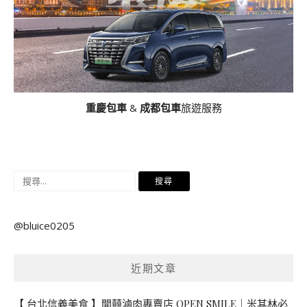
重慶包車
&
成都包車
旅遊服務
搜
尋
關
@bluice0205
鍵
字:
近期文章
【 台北信義美食 】開囍滷肉專賣店 OPEN SMILE｜米其林必