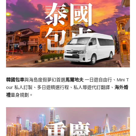
韓國包車
與海島度假夢幻首選
馬爾地夫
一日遊自由行、Mini T
our 私人訂製、多日遊精選行程、私人導遊代訂翻譯、
海外婚
禮
量身規劃。