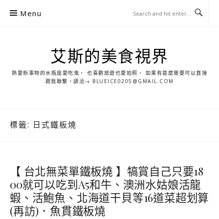
S
Menu
k
i
p
艾斯的美食視界
t
o
熱愛新事物的水瓶座愛吃鬼， 也喜歡旅遊也愛拍照， 如果有甚麼需要可以直接
c
跟我聯繫，請洽→ BLUEICE0205@GMAIL.COM
o
n
t
標籤:
日式鐵板燒
e
n
t
【 台北無菜單鐵板燒 】犒賞自己只要18
00就可以吃到A5和牛、澳洲水姑娘活龍
蝦、活鮑魚、北海道干貝等16道菜超划算
(再訪)．魚貫鐵板燒