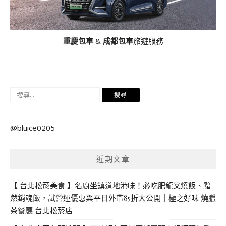
重慶包車
&
成都包車
旅遊服務
搜
尋
關
@bluice0205
鍵
字:
近期文章
【 台北松菸美食 】名廚坐鎮道地港味！必吃肥龍叉燒飯、黯
然銷魂飯，試營運優惠與平日外帶85折大公開｜極之好味 燒臘
茶餐廳 台北松菸店