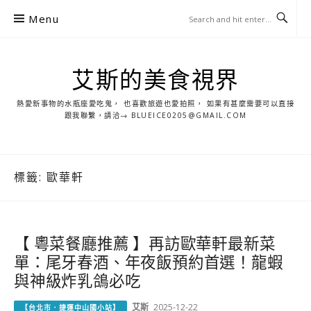
S
Menu
k
i
p
艾斯的美食視界
t
o
熱愛新事物的水瓶座愛吃鬼， 也喜歡旅遊也愛拍照， 如果有甚麼需要可以直接
c
跟我聯繫，請洽→ BLUEICE0205@GMAIL.COM
o
n
t
標籤:
歐華軒
e
n
t
【 粵菜餐廳推薦 】再訪歐華軒最新菜
單：尾牙春酒、年夜飯預約首選！龍蝦
與神級炸乳鴿必吃
艾斯
2025-12-22
【台北市．捷運中山國小站】