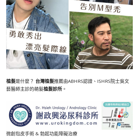
植髮
是什麼？
台灣植髮
推薦由ABHRS認證、ISHRS院士吳文
藝醫師主診的萌髮
植髮診所
。
微創包皮手術
&
勃起功能障礙治療