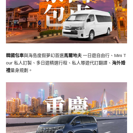
韓國包車
與海島度假夢幻首選
馬爾地夫
一日遊自由行、Mini T
our 私人訂製、多日遊精選行程、私人導遊代訂翻譯、
海外婚
禮
量身規劃。