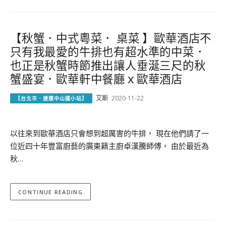
【秋蟹．中式粵菜． 桌菜 】歐華酒店不
只有我最愛的牛排也有超水準的中菜．
也正是秋蟹時節推出讓人垂涎三尺的秋
蟹盛宴．歐華軒中餐廳ｘ歐華酒店
艾斯
2020-11-22
【台北市．捷運中山國小站】
以往來到歐華酒店只會想到超厲害的牛排， 現在他們請了一
位近四十年豐富廚藝的廣東籍主廚卓漢騰師傅， 由於最近為
秋…
CONTINUE READING