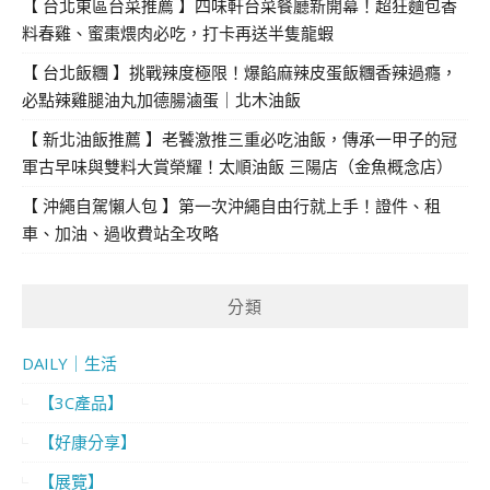
【 台北東區台菜推薦 】四味軒台菜餐廳新開幕！超狂麵包香
料春雞、蜜棗煨肉必吃，打卡再送半隻龍蝦
【 台北飯糰 】挑戰辣度極限！爆餡麻辣皮蛋飯糰香辣過癮，
必點辣雞腿油丸加德腸滷蛋｜北木油飯
【 新北油飯推薦 】老饕激推三重必吃油飯，傳承一甲子的冠
軍古早味與雙料大賞榮耀！太順油飯 三陽店（金魚概念店）
【 沖繩自駕懶人包 】第一次沖繩自由行就上手！證件、租
車、加油、過收費站全攻略
分類
DAILY｜生活
【3C產品】
【好康分享】
【展覽】