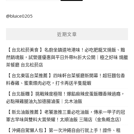
尋
關
@bluice0205
鍵
字:
近期文章
【 台北松菸美食 】名廚坐鎮道地港味！必吃肥龍叉燒飯、黯
然銷魂飯，試營運優惠與平日外帶85折大公開｜極之好味 燒臘
茶餐廳 台北松菸店
【 台北東區台菜推薦 】四味軒台菜餐廳新開幕！超狂麵包香
料春雞、蜜棗煨肉必吃，打卡再送半隻龍蝦
【 台北飯糰 】挑戰辣度極限！爆餡麻辣皮蛋飯糰香辣過癮，
必點辣雞腿油丸加德腸滷蛋｜北木油飯
【 新北油飯推薦 】老饕激推三重必吃油飯，傳承一甲子的冠
軍古早味與雙料大賞榮耀！太順油飯 三陽店（金魚概念店）
【 沖繩自駕懶人包 】第一次沖繩自由行就上手！證件、租