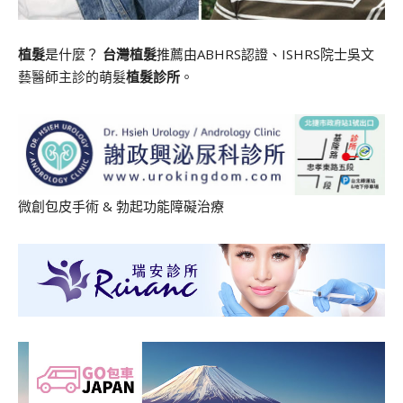
植髮
是什麼？
台灣植髮
推薦由ABHRS認證、ISHRS院士吳文
藝醫師主診的萌髮
植髮診所
。
微創包皮手術
&
勃起功能障礙治療