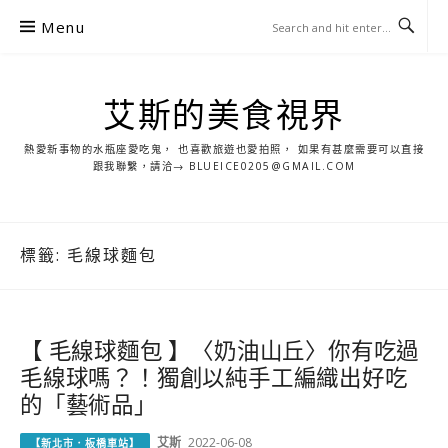
S
Menu
k
i
p
艾斯的美食視界
t
o
熱愛新事物的水瓶座愛吃鬼， 也喜歡旅遊也愛拍照， 如果有甚麼需要可以直接
c
跟我聯繫，請洽→ BLUEICE0205@GMAIL.COM
o
n
t
標籤:
毛線球麵包
e
n
t
【 毛線球麵包 】〈奶油山丘〉你有吃過
毛線球嗎？！獨創以純手工編織出好吃
的「藝術品」
艾斯
2022-06-08
【新北市．板橋車站】