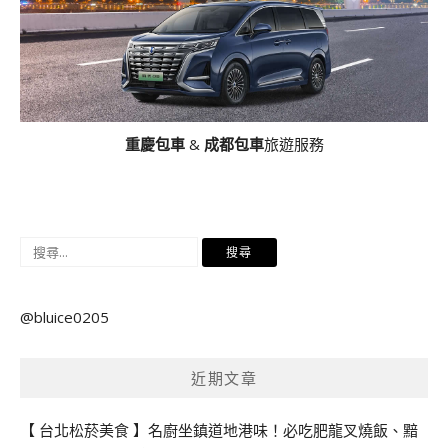
重慶包車
&
成都包車
旅遊服務
搜
尋
關
@bluice0205
鍵
字:
近期文章
【 台北松菸美食 】名廚坐鎮道地港味！必吃肥龍叉燒飯、黯