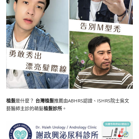
植髮
是什麼？
台灣植髮
推薦由ABHRS認證、ISHRS院士吳文
藝醫師主診的萌髮
植髮診所
。