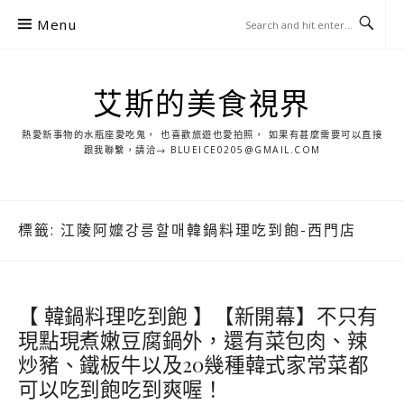
S
Menu
k
i
p
艾斯的美食視界
t
o
熱愛新事物的水瓶座愛吃鬼， 也喜歡旅遊也愛拍照， 如果有甚麼需要可以直接
c
跟我聯繫，請洽→ BLUEICE0205@GMAIL.COM
o
n
t
標籤:
江陵阿嬤강릉할매韓鍋料理吃到飽-西門店
e
n
t
【 韓鍋料理吃到飽 】【新開幕】不只有
現點現煮嫩豆腐鍋外，還有菜包肉、辣
炒豬、鐵板牛以及20幾種韓式家常菜都
可以吃到飽吃到爽喔！