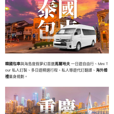
韓國包車
與海島度假夢幻首選
馬爾地夫
一日遊自由行、Mini T
our 私人訂製、多日遊精選行程、私人導遊代訂翻譯、
海外婚
禮
量身規劃。