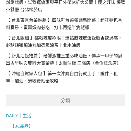
然銷魂飯，試營運優惠與平日外帶85折大公開｜極之好味 燒臘
茶餐廳 台北松菸店
【 台北東區台菜推薦 】四味軒台菜餐廳新開幕！超狂麵包香
料春雞、蜜棗煨肉必吃，打卡再送半隻龍蝦
【 台北飯糰 】挑戰辣度極限！爆餡麻辣皮蛋飯糰香辣過癮，
必點辣雞腿油丸加德腸滷蛋｜北木油飯
【 新北油飯推薦 】老饕激推三重必吃油飯，傳承一甲子的冠
軍古早味與雙料大賞榮耀！太順油飯 三陽店（金魚概念店）
【 沖繩自駕懶人包 】第一次沖繩自由行就上手！證件、租
車、加油、過收費站全攻略
分類
DAILY｜生活
【3C產品】