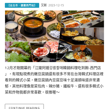
艾斯
2023-12-15
【台北市．捷運西門站】
12月才剛開幕的「江陵阿嬤강릉할매韓鍋料理吃到飽-西門店
」，有現點現煮的嫩豆腐鍋還有很多不常在台灣韓式料理店裡
看到的韓式小菜，嫩豆腐鍋內豆腐豆味十足湯頭味道非常濃
郁，其他料理像是菜包肉、辣炒豬、鐵板牛、還有很多韓式小
菜和炸物我都非常喜歡，很推喔～
CONTINUE READING