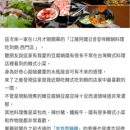
這次來一家在12月才剛開幕的「江陵阿嬤강릉할매韓鍋料理
吃到飽-西門店 」，
聽朋友說這家有我愛的豆腐鍋還有很多不常在台灣韓式料理
店裡看到的韓式小菜，
身為好奇心超級嚴重的水瓶座豈可有不來的道理，
來了之後發現這家是我近期吃韓式吃到飽的店家中最喜歡的
一間，
不管是現點現煮的嫩豆腐鍋豆腐豆味十足而湯頭味道非常濃
郁，
其他料理像是菜包肉、辣炒豬、鐵板牛、還有很多韓式小菜
和炸物我都非常喜歡，
餐廳就開在之前去過的
「볶찜甩鍋雞」
的旁邊也是唐吉訶德