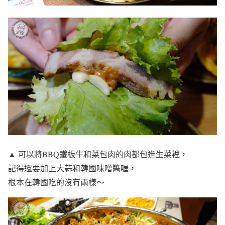
▲ 可以將BBQ鐵板牛和菜包肉的肉都包進生菜裡，
記得還要加上大蒜和韓國味噌醬喔，
根本在韓國吃的沒有兩樣～