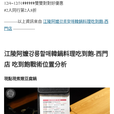
12/4~12/31👭👬👫雙雙對對好優惠
#2人同行第2人8折
———-以上資訊來自
江陵阿嬤강릉할매韓鍋料理吃到飽-西
門店
—————-
江陵阿嬤강릉할매韓鍋料理吃到飽-西門
店 吃到飽戰術位置分析
現點現煮嫩豆腐鍋