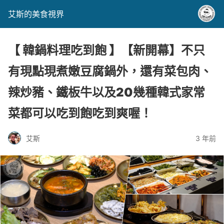
艾斯的美食視界
【 韓鍋料理吃到飽 】【新開幕】不只
有現點現煮嫩豆腐鍋外，還有菜包肉、
辣炒豬、鐵板牛以及20幾種韓式家常
菜都可以吃到飽吃到爽喔！
艾斯
3 年前