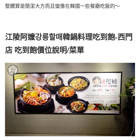
整體算是簡潔大方而且蠻像在韓國一些餐廳吃飯的～
江陵阿嬤강릉할매韓鍋料理吃到飽-西門
店 吃到飽價位說明/菜單