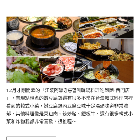
12月才剛開幕的「江陵阿嬤강릉할매韓鍋料理吃到飽-西門店
」，有現點現煮的嫩豆腐鍋還有很多不常在台灣韓式料理店裡
看到的韓式小菜，嫩豆腐鍋內豆腐豆味十足湯頭味道非常濃
郁，其他料理像是菜包肉、辣炒豬、鐵板牛、還有很多韓式小
菜和炸物我都非常喜歡，很推喔～