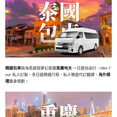
韓國包車
與海島度假夢幻首選
馬爾地夫
一日遊自由行、Mini T
our 私人訂製、多日遊精選行程、私人導遊代訂翻譯、
海外婚
禮
量身規劃。