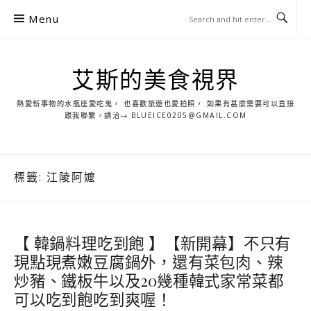
S
Menu
k
i
p
艾斯的美食視界
t
o
熱愛新事物的水瓶座愛吃鬼， 也喜歡旅遊也愛拍照， 如果有甚麼需要可以直接
c
跟我聯繫，請洽→ BLUEICE0205@GMAIL.COM
o
n
t
標籤:
江陵阿嬤
e
n
t
【 韓鍋料理吃到飽 】【新開幕】不只有
現點現煮嫩豆腐鍋外，還有菜包肉、辣
炒豬、鐵板牛以及20幾種韓式家常菜都
可以吃到飽吃到爽喔！