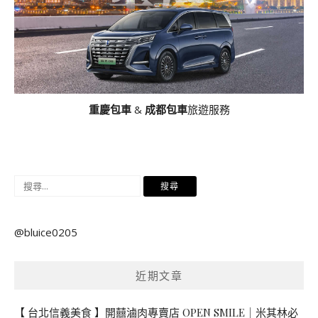
重慶包車
&
成都包車
旅遊服務
搜
尋
關
@bluice0205
鍵
字:
近期文章
【 台北信義美食 】開囍滷肉專賣店 OPEN SMILE｜米其林必