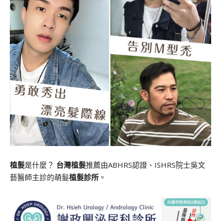
植髮
是什麼？
台灣植髮
推薦由ABHRS認證、ISHRS院士吳文
藝醫師主診的萌髮
植髮診所
。