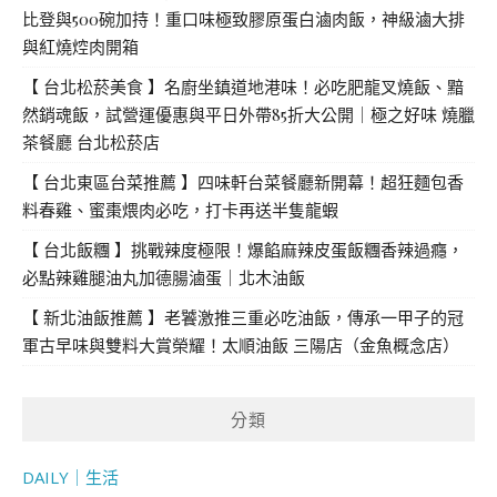
比登與500碗加持！重口味極致膠原蛋白滷肉飯，神級滷大排
與紅燒焢肉開箱
【 台北松菸美食 】名廚坐鎮道地港味！必吃肥龍叉燒飯、黯
然銷魂飯，試營運優惠與平日外帶85折大公開｜極之好味 燒臘
茶餐廳 台北松菸店
【 台北東區台菜推薦 】四味軒台菜餐廳新開幕！超狂麵包香
料春雞、蜜棗煨肉必吃，打卡再送半隻龍蝦
【 台北飯糰 】挑戰辣度極限！爆餡麻辣皮蛋飯糰香辣過癮，
必點辣雞腿油丸加德腸滷蛋｜北木油飯
【 新北油飯推薦 】老饕激推三重必吃油飯，傳承一甲子的冠
軍古早味與雙料大賞榮耀！太順油飯 三陽店（金魚概念店）
分類
DAILY｜生活