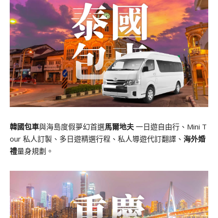
韓國包車
與海島度假夢幻首選
馬爾地夫
一日遊自由行、Mini T
our 私人訂製、多日遊精選行程、私人導遊代訂翻譯、
海外婚
禮
量身規劃。