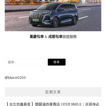
重慶包車
&
成都包車
旅遊服務
搜
尋
關
@bluice0205
鍵
字:
近期文章
【 台北信義美食 】開囍滷肉專賣店 OPEN SMILE｜米其林必