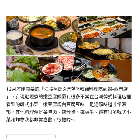
12月才剛開幕的「江陵阿嬤강릉할매韓鍋料理吃到飽-西門店
」，有現點現煮的嫩豆腐鍋還有很多不常在台灣韓式料理店裡
看到的韓式小菜，嫩豆腐鍋內豆腐豆味十足湯頭味道非常濃
郁，其他料理像是菜包肉、辣炒豬、鐵板牛、還有很多韓式小
菜和炸物我都非常喜歡，很推喔～