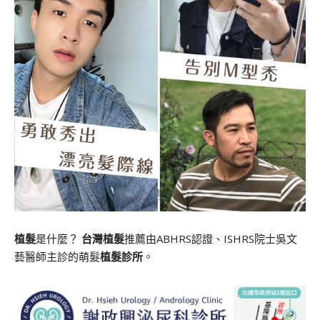
植髮
是什麼？
台灣植髮
推薦由ABHRS認證、ISHRS院士吳文
藝醫師主診的萌髮
植髮診所
。