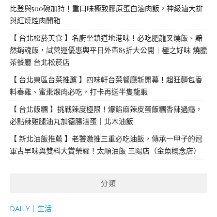
比登與500碗加持！重口味極致膠原蛋白滷肉飯，神級滷大排
與紅燒焢肉開箱
【 台北松菸美食 】名廚坐鎮道地港味！必吃肥龍叉燒飯、黯
然銷魂飯，試營運優惠與平日外帶85折大公開｜極之好味 燒臘
茶餐廳 台北松菸店
【 台北東區台菜推薦 】四味軒台菜餐廳新開幕！超狂麵包香
料春雞、蜜棗煨肉必吃，打卡再送半隻龍蝦
【 台北飯糰 】挑戰辣度極限！爆餡麻辣皮蛋飯糰香辣過癮，
必點辣雞腿油丸加德腸滷蛋｜北木油飯
【 新北油飯推薦 】老饕激推三重必吃油飯，傳承一甲子的冠
軍古早味與雙料大賞榮耀！太順油飯 三陽店（金魚概念店）
分類
DAILY｜生活