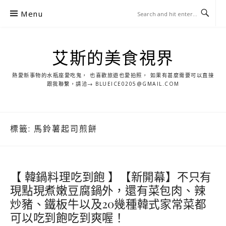
S
Menu
k
i
p
艾斯的美食視界
t
o
熱愛新事物的水瓶座愛吃鬼， 也喜歡旅遊也愛拍照， 如果有甚麼需要可以直接
c
跟我聯繫，請洽→ BLUEICE0205@GMAIL.COM
o
n
t
標籤:
馬鈴薯起司煎餅
e
n
t
【 韓鍋料理吃到飽 】【新開幕】不只有
現點現煮嫩豆腐鍋外，還有菜包肉、辣
炒豬、鐵板牛以及20幾種韓式家常菜都
可以吃到飽吃到爽喔！