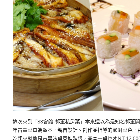
這次來到「88會館-郭董私房菜」本來還以為是知名郭董
年古董菜單為藍本，親自設計、創作並指導的澎湃菜色，
吃起來就像是古早味桌菜進階版，基本一桌也才NT.12,0