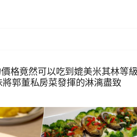
頭的價格竟然可以吃到媲美米其林等
味將郭董私房菜發揮的淋漓盡致