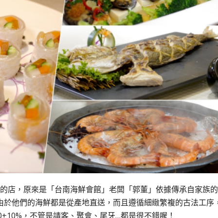
開的店，原來是「台南海鮮會館」老闆「郭董」依據傳承自家族的
由於他們的海鮮都是從產地直送，而且遵循細緻繁複的古法工序
00+10%，不管是請客、聚會、尾牙…都是很不錯喔！