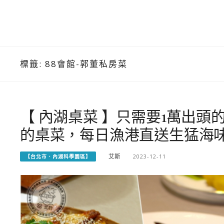
標籤:
88會館-郭董私房菜
【 內湖桌菜 】只需要1萬出
的桌菜，每日漁港直送生猛海
艾斯
2023-12-11
【台北市．內湖科學園區】