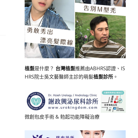
植髮
是什麼？
台灣植髮
推薦由ABHRS認證、IS
HRS院士吳文藝醫師主診的萌髮
植髮診所
。
微創包皮手術
&
勃起功能障礙治療