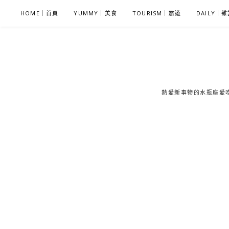
S
HOME｜首頁
YUMMY｜美食
TOURISM｜旅遊
DAILY｜
k
i
p
t
o
c
熱愛新事物的水瓶座愛吃鬼
o
n
t
e
n
t