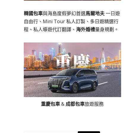
韓國包車
與海島度假夢幻首選
馬爾地夫
一日遊
自由行、Mini Tour 私人訂製、多日遊精選行
程、私人導遊代訂翻譯、
海外婚禮
量身規劃。
重慶包車
&
成都包車
旅遊服務