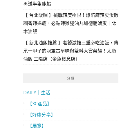
再送半隻龍蝦
【 台北飯糰 】挑戰辣度極限！爆餡麻辣皮蛋飯
糰香辣過癮，必點辣雞腿油丸加德腸滷蛋｜北
木油飯
【 新北油飯推薦 】老饕激推三重必吃油飯，傳
承一甲子的冠軍古早味與雙料大賞榮耀！太順
油飯 三陽店（金魚概念店）
分類
DAILY｜生活
【3C產品】
【好康分享】
【展覽】