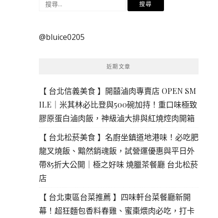
搜
尋
關
@bluice0205
鍵
字:
近期文章
【 台北信義美食 】開囍滷肉專賣店 OPEN SM
ILE｜米其林必比登與500碗加持！重口味極致
膠原蛋白滷肉飯，神級滷大排與紅燒焢肉開箱
【 台北松菸美食 】名廚坐鎮道地港味！必吃肥
龍叉燒飯、黯然銷魂飯，試營運優惠與平日外
帶85折大公開｜極之好味 燒臘茶餐廳 台北松菸
店
【 台北東區台菜推薦 】四味軒台菜餐廳新開
幕！超狂麵包香料春雞、蜜棗煨肉必吃，打卡