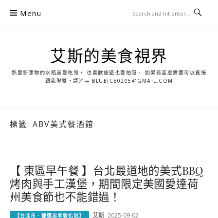
S
Menu
k
i
p
艾斯的美食視界
t
o
熱愛新事物的水瓶座愛吃鬼， 也喜歡旅遊也愛拍照， 如果有甚麼需要可以直接
c
跟我聯繫，請洽→ BLUEICE0205@GMAIL.COM
o
n
t
標籤:
ABV美式餐酒館
e
n
t
【 東區早午餐 】台北最道地的美式BBQ
烤肉與手工漢堡，期間限定美國愛達荷
州美食節也不能錯過！
艾斯
2025-09-02
【台北市．捷運忠孝敦化站】