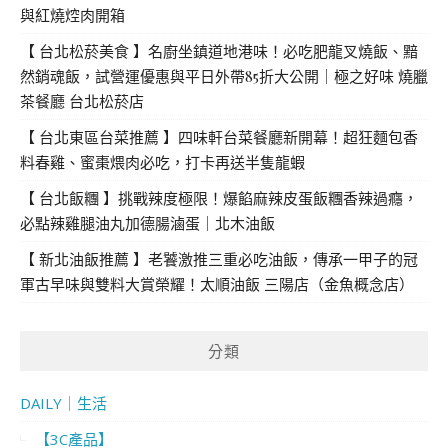
與紅燒焢肉開箱
【 台北松菸美食 】名廚坐鎮道地港味！必吃肥龍叉燒飯、黯
然銷魂飯，試營運優惠與平日外帶85折大公開｜極之好味 燒臘
茶餐廳 台北松菸店
【 台北東區台菜推薦 】四味軒台菜餐廳新開幕！超狂麵包香
料春雞、蜜棗煨肉必吃，打卡再送半隻龍蝦
【 台北飯糰 】挑戰辣度極限！爆餡麻辣皮蛋飯糰香辣過癮，
必點辣雞腿油丸加德腸滷蛋｜北木油飯
【 新北油飯推薦 】老饕激推三重必吃油飯，傳承一甲子的冠
軍古早味與雙料大賞榮耀！太順油飯 三陽店（金魚概念店）
分類
DAILY｜生活
【3C產品】