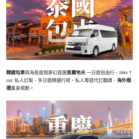
韓國包車
與海島度假夢幻首選
馬爾地夫
一日遊自由行、Mini T
our 私人訂製、多日遊精選行程、私人導遊代訂翻譯、
海外婚
禮
量身規劃。