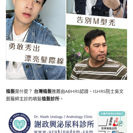
植髮
是什麼？
台灣植髮
推薦由ABHRS認證、ISHRS院士吳文
藝醫師主診的萌髮
植髮診所
。