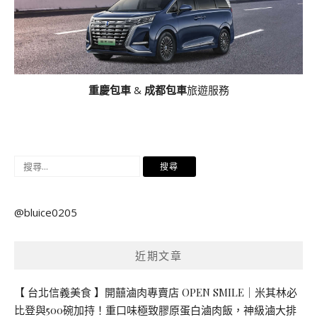
重慶包車
&
成都包車
旅遊服務
搜
尋
關
@bluice0205
鍵
字:
近期文章
【 台北信義美食 】開囍滷肉專賣店 OPEN SMILE｜米其林必
比登與500碗加持！重口味極致膠原蛋白滷肉飯，神級滷大排