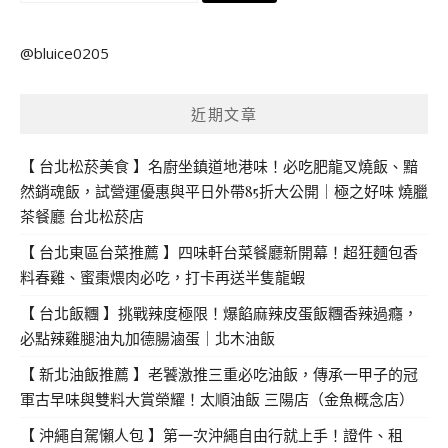
尋
關
@bluice0205
鍵
字:
近期文章
【 台北松菸美食 】名廚坐鎮道地港味！必吃肥龍叉燒飯、黯
然銷魂飯，試營運優惠與平日外帶85折大公開｜極之好味 燒臘
茶餐廳 台北松菸店
【 台北東區台菜推薦 】四味軒台菜餐廳新開幕！超狂麵包香
料春雞、蜜棗煨肉必吃，打卡再送半隻龍蝦
【 台北飯糰 】挑戰辣度極限！爆餡麻辣皮蛋飯糰香辣過癮，
必點辣雞腿油丸加德腸滷蛋｜北木油飯
【 新北油飯推薦 】老饕激推三重必吃油飯，傳承一甲子的冠
軍古早味與雙料大賞榮耀！太順油飯 三陽店（金魚概念店）
【 沖繩自駕懶人包 】第一次沖繩自由行就上手！證件、租