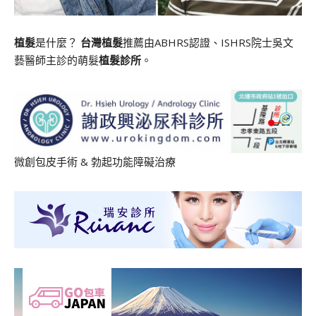
植髮
是什麼？
台灣植髮
推薦由ABHRS認證、ISHRS院士吳文
藝醫師主診的萌髮
植髮診所
。
微創包皮手術
&
勃起功能障礙治療