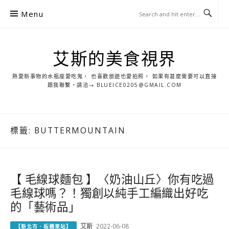
S
Menu
k
i
p
艾斯的美食視界
t
o
熱愛新事物的水瓶座愛吃鬼， 也喜歡旅遊也愛拍照， 如果有甚麼需要可以直接
c
跟我聯繫，請洽→ BLUEICE0205@GMAIL.COM
o
n
t
標籤:
BUTTERMOUNTAIN
e
n
t
【 毛線球麵包 】〈奶油山丘〉你有吃過
毛線球嗎？！獨創以純手工編織出好吃
的「藝術品」
艾斯
2022-06-08
【新北市．板橋車站】