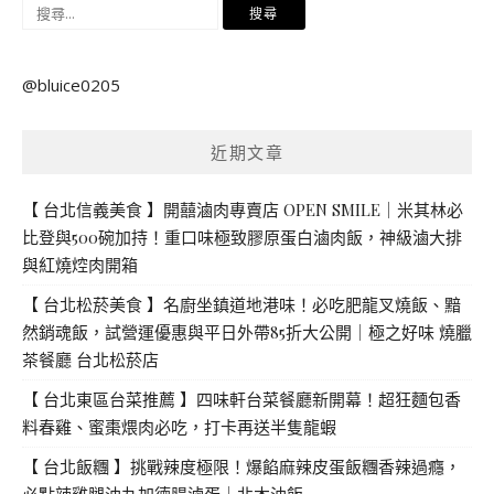
搜
尋
關
@bluice0205
鍵
字:
近期文章
【 台北信義美食 】開囍滷肉專賣店 OPEN SMILE｜米其林必
比登與500碗加持！重口味極致膠原蛋白滷肉飯，神級滷大排
與紅燒焢肉開箱
【 台北松菸美食 】名廚坐鎮道地港味！必吃肥龍叉燒飯、黯
然銷魂飯，試營運優惠與平日外帶85折大公開｜極之好味 燒臘
茶餐廳 台北松菸店
【 台北東區台菜推薦 】四味軒台菜餐廳新開幕！超狂麵包香
料春雞、蜜棗煨肉必吃，打卡再送半隻龍蝦
【 台北飯糰 】挑戰辣度極限！爆餡麻辣皮蛋飯糰香辣過癮，