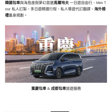
韓國包車
與海島度假夢幻首選
馬爾地夫
一日遊自由行、Mini T
our 私人訂製、多日遊精選行程、私人導遊代訂翻譯、
海外婚
禮
量身規劃。
重慶包車
&
成都包車
旅遊服務