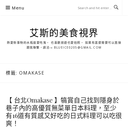
S
Menu
k
i
p
艾斯的美食視界
t
o
熱愛新事物的水瓶座愛吃鬼， 也喜歡旅遊也愛拍照， 如果有甚麼需要可以直接
c
跟我聯繫，請洽→ BLUEICE0205@GMAIL.COM
o
n
t
標籤:
OMAKASE
e
n
t
【 台北Omakase 】犒賞自己找到隱身於
巷子內的高優質無菜單日本料理，至少
有16道有質感又好吃的日式料理可以吃很
爽！