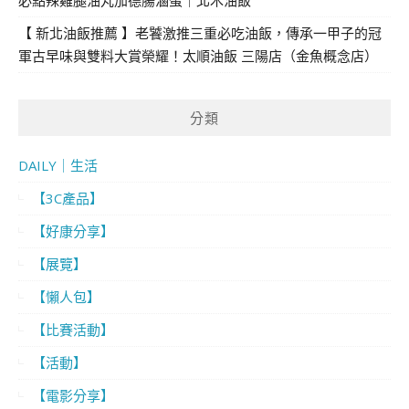
必點辣雞腿油丸加德腸滷蛋｜北木油飯
【 新北油飯推薦 】老饕激推三重必吃油飯，傳承一甲子的冠
軍古早味與雙料大賞榮耀！太順油飯 三陽店（金魚概念店）
分類
DAILY｜生活
【3C產品】
【好康分享】
【展覽】
【懶人包】
【比賽活動】
【活動】
【電影分享】