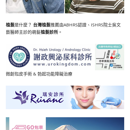
植髮
是什麼？
台灣植髮
推薦由ABHRS認證、ISHRS院士吳文
藝醫師主診的萌髮
植髮診所
。
微創包皮手術
&
勃起功能障礙治療