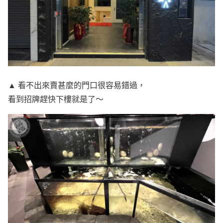
▲ 看不出來賣甚麼的門口很容易錯過，
看到招牌趕快下樓就是了～