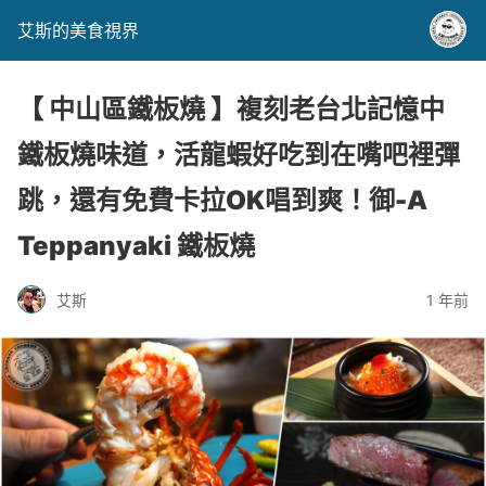
艾斯的美食視界
【 中山區鐵板燒 】複刻老台北記憶中
鐵板燒味道，活龍蝦好吃到在嘴吧裡彈
跳，還有免費卡拉OK唱到爽！御-A
Teppanyaki 鐵板燒
艾斯
1 年前