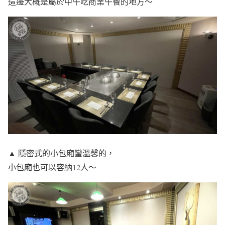
這邊大概是屬於中午吃商業午餐的地方～
▲ 隱密式的小包廂蠻溫馨的，
小包廂也可以容納12人～