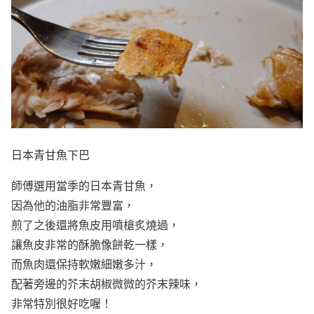
日本青甘魚下巴
師傅選用當季的日本青甘魚，
因為他的油脂非常豐富，
煎了之後還將魚皮用噴槍炙燒過，
讓魚皮非常的酥脆像餅乾一樣，
而魚肉還保持軟嫩細嫩多汁，
配著旁邊的芥末胡椒微微的芥末辣味，
非常特別很好吃喔！