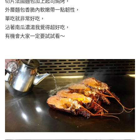
切片法國麵包加上起司焗烤，
外層麵包香脆內軟嫩帶一點韌性，
單吃就非常好吃，
沾著南瓜濃湯我覺得超好吃，
有機會大家一定要試試看～