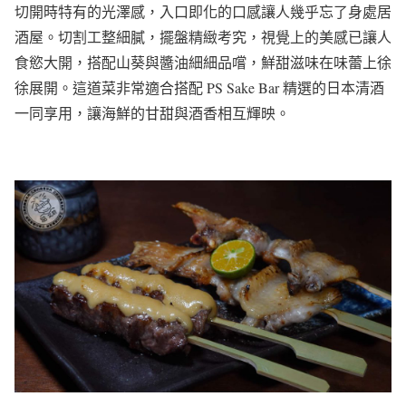
切開時特有的光澤感，入口即化的口感讓人幾乎忘了身處居
酒屋。切割工整細膩，擺盤精緻考究，視覺上的美感已讓人
食慾大開，搭配山葵與醬油細細品嚐，鮮甜滋味在味蕾上徐
徐展開。這道菜非常適合搭配 PS Sake Bar 精選的日本清酒
一同享用，讓海鮮的甘甜與酒香相互輝映。