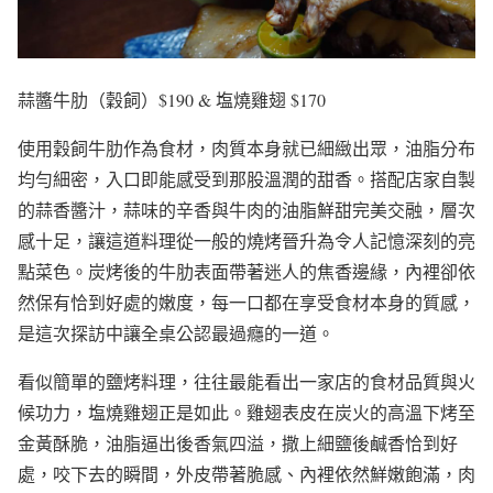
蒜醬牛肋（穀飼）$190 & 塩燒雞翅 $170
使用穀飼牛肋作為食材，肉質本身就已細緻出眾，油脂分布
均勻細密，入口即能感受到那股溫潤的甜香。搭配店家自製
的蒜香醬汁，蒜味的辛香與牛肉的油脂鮮甜完美交融，層次
感十足，讓這道料理從一般的燒烤晉升為令人記憶深刻的亮
點菜色。炭烤後的牛肋表面帶著迷人的焦香邊緣，內裡卻依
然保有恰到好處的嫩度，每一口都在享受食材本身的質感，
是這次探訪中讓全桌公認最過癮的一道。
看似簡單的鹽烤料理，往往最能看出一家店的食材品質與火
候功力，塩燒雞翅正是如此。雞翅表皮在炭火的高溫下烤至
金黃酥脆，油脂逼出後香氣四溢，撒上細鹽後鹹香恰到好
處，咬下去的瞬間，外皮帶著脆感、內裡依然鮮嫩飽滿，肉