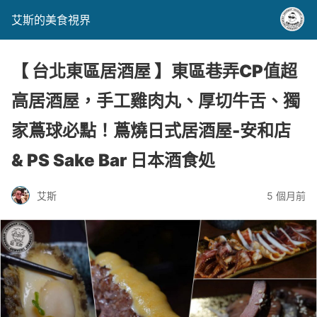
艾斯的美食視界
【 台北東區居酒屋 】東區巷弄CP值超
高居酒屋，手工雞肉丸、厚切牛舌、獨
家蔦球必點！蔦燒日式居酒屋-安和店
& PS Sake Bar 日本酒食処
艾斯
5 個月前