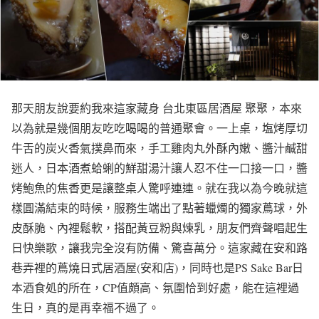
那天朋友說要約我來這家藏身 台北東區居酒屋 聚聚，本來
以為就是幾個朋友吃吃喝喝的普通聚會。一上桌，塩烤厚切
牛舌的炭火香氣撲鼻而來，手工雞肉丸外酥內嫩、醬汁鹹甜
迷人，日本酒煮蛤蜊的鮮甜湯汁讓人忍不住一口接一口，醬
烤鮑魚的焦香更是讓整桌人驚呼連連。就在我以為今晚就這
樣圓滿結束的時候，服務生端出了點著蠟燭的獨家蔦球，外
皮酥脆、內裡鬆軟，搭配黃豆粉與煉乳，朋友們齊聲唱起生
日快樂歌，讓我完全沒有防備、驚喜萬分。這家藏在安和路
巷弄裡的蔦燒日式居酒屋(安和店)，同時也是PS Sake Bar日
本酒食処的所在，CP值頗高、氛圍恰到好處，能在這裡過
生日，真的是再幸福不過了。