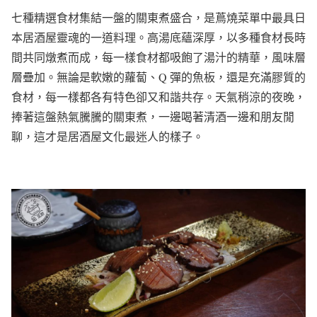
七種精選食材集結一盤的關東煮盛合，是蔦燒菜單中最具日
本居酒屋靈魂的一道料理。高湯底蘊深厚，以多種食材長時
間共同燉煮而成，每一樣食材都吸飽了湯汁的精華，風味層
層疊加。無論是軟嫩的蘿蔔、Q 彈的魚板，還是充滿膠質的
食材，每一樣都各有特色卻又和諧共存。天氣稍涼的夜晚，
捧著這盤熱氣騰騰的關東煮，一邊喝著清酒一邊和朋友閒
聊，這才是居酒屋文化最迷人的樣子。