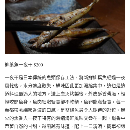
柳葉魚一夜干 $200
一夜干是日本傳統的魚類保存工法，將新鮮柳葉魚經過一夜
風乾後，水分適度散失，鮮味因此更加濃縮集中，這也是這
道料理最迷人的地方。送上炭火烤製後，外皮酥香帶脆，輕
輕咬開魚身，魚肉細嫩緊實卻不乾柴，魚卵飽滿紮實，每一
顆都帶著綿密香濃的口感，是整條魚最令人期待的部位。炭
火的焦香與一夜干特有的濃縮海鮮風味交疊在一起，鹹香中
帶著自然的甘甜，越嚼越有味道，配上一口清酒，簡單卻讓