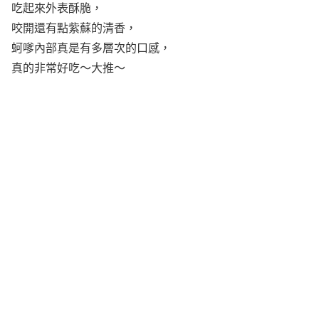
吃起來外表酥脆，
咬開還有點紫蘇的清香，
蚵嗲內部真是有多層次的口感，
真的非常好吃～大推～