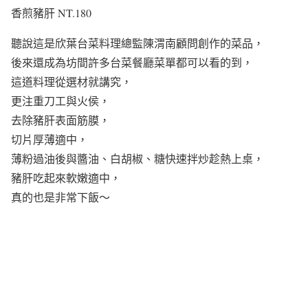
香煎豬肝 NT.180
聽說這是欣葉台菜料理總監陳渭南顧問創作的菜品，
後來還成為坊間許多台菜餐廳菜單都可以看的到，
這道料理從選材就講究，
更注重刀工與火侯，
去除豬肝表面筋膜，
切片厚薄適中，
薄粉過油後與醬油、白胡椒、糖快速拌炒趁熱上桌，
豬肝吃起來軟嫩適中，
真的也是非常下飯～