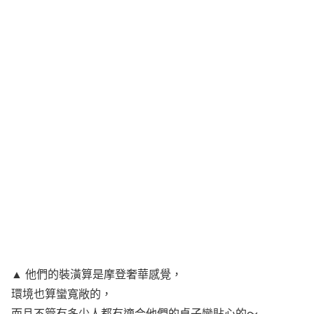
▲ 他們的裝潢算是摩登奢華感覺，
環境也算蠻寬敞的，
而且不管有多少人都有適合他們的桌子蠻貼心的～