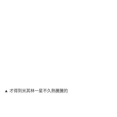
▲ 才得到米其林一星不久熱騰騰的