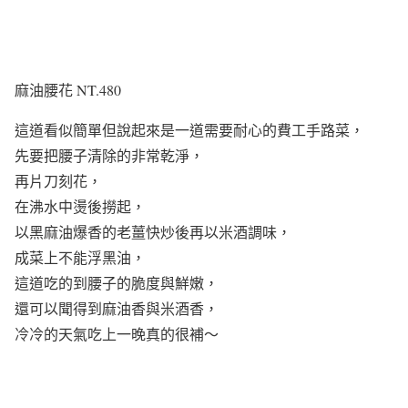
麻油腰花 NT.480
這道看似簡單但說起來是一道需要耐心的費工手路菜，
先要把腰子清除的非常乾淨，
再片刀刻花，
在沸水中燙後撈起，
以黑麻油爆香的老薑快炒後再以米酒調味，
成菜上不能浮黑油，
這道吃的到腰子的脆度與鮮嫩，
還可以聞得到麻油香與米酒香，
冷冷的天氣吃上一晚真的很補～