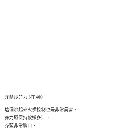
芥蘭炒菲力 NT.480
這個炒起來火侯控制也是非常厲害，
菲力還保持軟嫩多汁，
芥藍非常脆口，