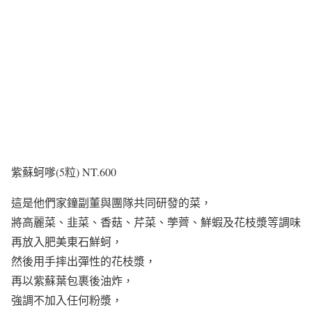
紫蘇蚵嗲(5粒) NT.600
這是他們家鐘副董與團隊共同研發的菜，
將高麗菜、韭菜、香菇、芹菜、荸薺、鮮蝦及花枝漿等調味
再放入肥美東石鮮蚵，
然後用手摔出彈性的花枝漿，
再以紫蘇葉包裹後油炸，
強調不加入任何粉漿，