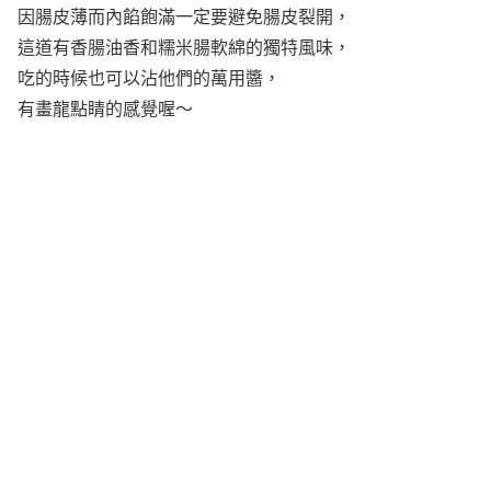
因腸皮薄而內餡飽滿一定要避免腸皮裂開，
這道有香腸油香和糯米腸軟綿的獨特風味，
吃的時候也可以沾他們的萬用醬，
有畫龍點睛的感覺喔～