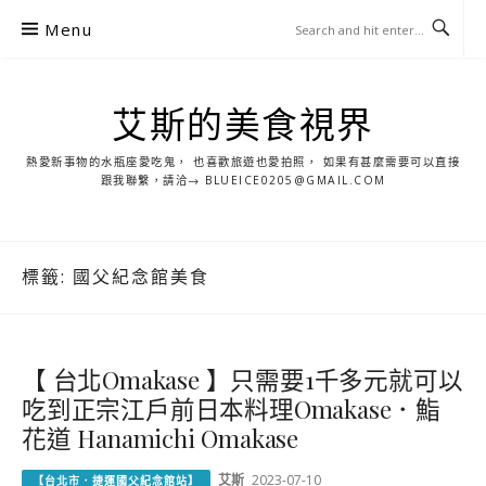
S
Menu
k
i
p
艾斯的美食視界
t
o
熱愛新事物的水瓶座愛吃鬼， 也喜歡旅遊也愛拍照， 如果有甚麼需要可以直接
c
跟我聯繫，請洽→ BLUEICE0205@GMAIL.COM
o
n
t
標籤:
國父紀念館美食
e
n
t
【 台北Omakase 】只需要1千多元就可以
吃到正宗江戶前日本料理Omakase．鮨
花道 Hanamichi Omakase
艾斯
2023-07-10
【台北市．捷運國父紀念館站】