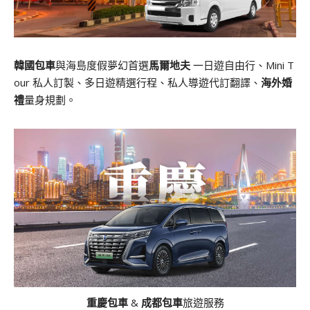
韓國包車
與海島度假夢幻首選
馬爾地夫
一日遊自由行、Mini T
our 私人訂製、多日遊精選行程、私人導遊代訂翻譯、
海外婚
禮
量身規劃。
重慶包車
&
成都包車
旅遊服務