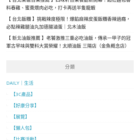
料春雞、蜜棗煨肉必吃，打卡再送半隻龍蝦
【 台北飯糰 】挑戰辣度極限！爆餡麻辣皮蛋飯糰香辣過癮，
必點辣雞腿油丸加德腸滷蛋｜北木油飯
【 新北油飯推薦 】老饕激推三重必吃油飯，傳承一甲子的冠
軍古早味與雙料大賞榮耀！太順油飯 三陽店（金魚概念店）
分類
DAILY｜生活
【3C產品】
【好康分享】
【展覽】
【懶人包】
【比賽活動】