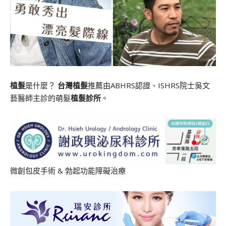
植髮
是什麼？
台灣植髮
推薦由ABHRS認證、ISHRS院士吳文
藝醫師主診的萌髮
植髮診所
。
微創包皮手術
&
勃起功能障礙治療