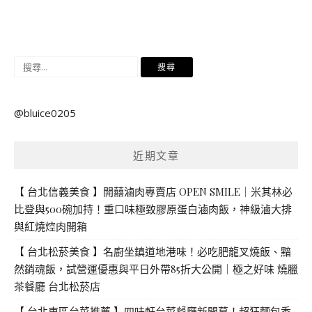
搜
尋
關
@bluice0205
鍵
字:
近期文章
【 台北信義美食 】開囍滷肉專賣店 OPEN SMILE｜米其林必
比登與500碗加持！重口味極致膠原蛋白滷肉飯，神級滷大排
與紅燒焢肉開箱
【 台北松菸美食 】名廚坐鎮道地港味！必吃肥龍叉燒飯、黯
然銷魂飯，試營運優惠與平日外帶85折大公開｜極之好味 燒臘
茶餐廳 台北松菸店
【 台北東區台菜推薦 】四味軒台菜餐廳新開幕！超狂麵包香