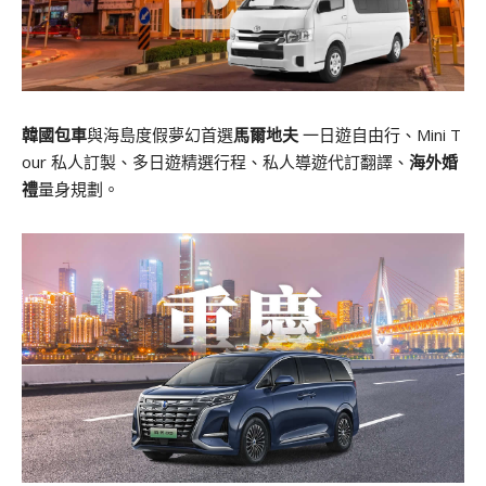
韓國包車
與海島度假夢幻首選
馬爾地夫
一日遊自由行、Mini T
our 私人訂製、多日遊精選行程、私人導遊代訂翻譯、
海外婚
禮
量身規劃。