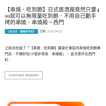
【串燒．吃到飽】日式居酒屋竟然只要4
99就可以無限量吃到飽．不用自己動手
烤的串燒．串燒殿－西門
艾斯
2020-04-22
【台北市．捷運西門站】
之前去吃過了「【串燒．吃到飽】藏身於東區的串燒吃到飽專
門店．平價好吃CP值非常高．串燒殿」， 這次意外在西門
町…
CONTINUE READING