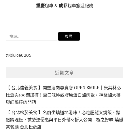
重慶包車
&
成都包車
旅遊服務
搜
尋
關
@bluice0205
鍵
字:
近期文章
【 台北信義美食 】開囍滷肉專賣店 OPEN SMILE｜米其林必
比登與500碗加持！重口味極致膠原蛋白滷肉飯，神級滷大排
與紅燒焢肉開箱
【 台北松菸美食 】名廚坐鎮道地港味！必吃肥龍叉燒飯、黯
然銷魂飯，試營運優惠與平日外帶85折大公開｜極之好味 燒臘
茶餐廳 台北松菸店