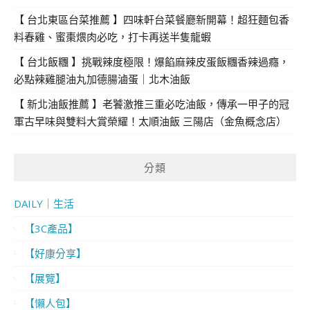
【 台北東區台菜推薦 】四味軒台菜餐廳新開幕！超狂麵包香
料春雞、蜜棗煨肉必吃，打卡再送半隻龍蝦
【 台北飯糰 】挑戰辣度極限！爆餡麻辣皮蛋飯糰香辣過癮，
必點辣雞腿油丸加德腸滷蛋｜北木油飯
【 新北油飯推薦 】老饕激推三重必吃油飯，傳承一甲子的冠
軍古早味與雙料大賞榮耀！太順油飯 三陽店（金魚概念店）
分類
DAILY｜生活
【3C產品】
【好康分享】
【展覽】
【懶人包】