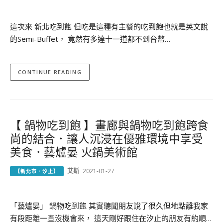
這次來 新北吃到飽 但吃是這種有主餐的吃到飽也就是英文說
的Semi-Buffet， 竟然有多達十一道都不到台幣…
CONTINUE READING
【 鍋物吃到飽 】畫廊與鍋物吃到飽跨食
尚的結合．讓人沉浸在優雅環境中享受
美食．藝爐晏 火鍋美術館
艾斯
2021-01-27
【新北市．汐止】
「藝爐晏」 鍋物吃到飽 其實聽聞朋友說了很久但地點離我家
有段距離一直沒機會來， 這天剛好跟住在汐止的朋友有約順…