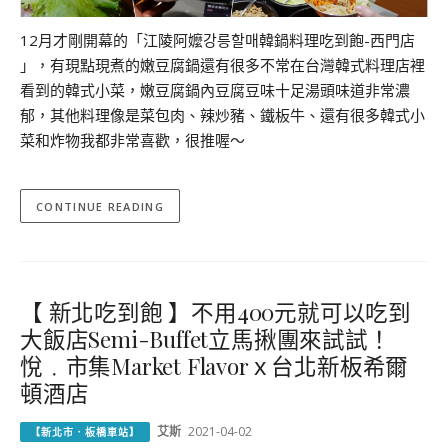
12月才剛開幕的「江陵阿嬤강릉할매韓鍋料理吃到飽-西門店
」，有現點現煮的嫩豆腐鍋還有很多不常在台灣韓式料理店裡
看到的韓式小菜，嫩豆腐鍋內豆腐豆味十足湯頭味道非常濃
郁，其他料理像是菜包肉、辣炒豬、鐵板牛、還有很多韓式小
菜和炸物我都非常喜歡，很推喔～
CONTINUE READING
【 新北吃到飽 】不用400元就可以吃到
大飯店Semi-Buffet立馬揪團來試試！
悅﹒市集Market Flavorｘ台北新板希爾
頓酒店
艾斯
2021-04-02
【新北市．板橋車站】