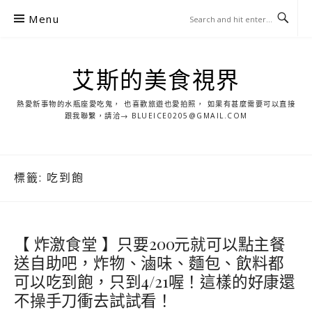
S
Menu
k
i
p
艾斯的美食視界
t
o
熱愛新事物的水瓶座愛吃鬼， 也喜歡旅遊也愛拍照， 如果有甚麼需要可以直接
c
跟我聯繫，請洽→ BLUEICE0205@GMAIL.COM
o
n
t
標籤:
吃到飽
e
n
t
【 炸激食堂 】只要200元就可以點主餐
送自助吧，炸物、滷味、麵包、飲料都
可以吃到飽，只到4/21喔！這樣的好康還
不操手刀衝去試試看！