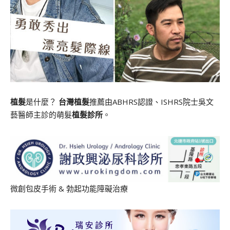
植髮
是什麼？
台灣植髮
推薦由ABHRS認證、ISHRS院士吳文
藝醫師主診的萌髮
植髮診所
。
微創包皮手術
&
勃起功能障礙治療