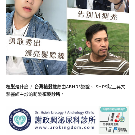
植髮
是什麼？
台灣植髮
推薦由ABHRS認證、ISHRS院士吳文
藝醫師主診的萌髮
植髮診所
。