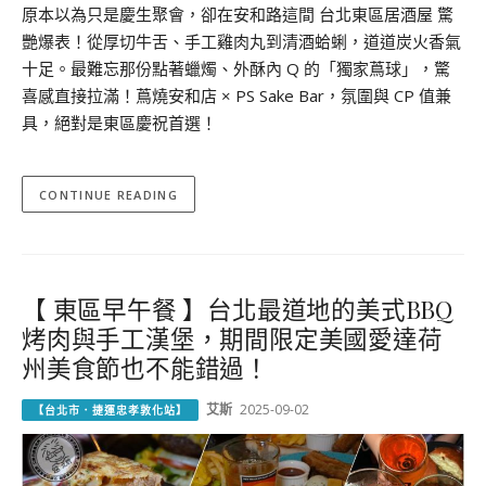
原本以為只是慶生聚會，卻在安和路這間 台北東區居酒屋 驚
艷爆表！從厚切牛舌、手工雞肉丸到清酒蛤蜊，道道炭火香氣
十足。最難忘那份點著蠟燭、外酥內 Q 的「獨家蔦球」，驚
喜感直接拉滿！蔦燒安和店 × PS Sake Bar，氛圍與 CP 值兼
具，絕對是東區慶祝首選！
CONTINUE READING
【 東區早午餐 】台北最道地的美式BBQ
烤肉與手工漢堡，期間限定美國愛達荷
州美食節也不能錯過！
艾斯
2025-09-02
【台北市．捷運忠孝敦化站】