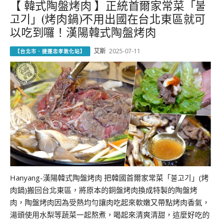
【 韓式陶盤烤肉 】正統首爾家常菜「불
고기」(烤肉鍋)不用出國在台北東區就可
以吃到囉！漢陽韓式陶盤烤肉
艾斯
2025-07-11
【台北市．捷運忠孝敦化站】
Hanyang-漢陽韓式陶盤烤肉 把韓國首爾家常菜「불고기」(烤
肉鍋)搬回台北東區，將原本的銅盤烤肉換成特製的陶盤烤
肉，陶盤烤肉因為受熱均勻讓肉吃起來軟嫩又帶點烤肉香氣，
湯頭使用水梨等蔬菜一起熬煮，喝起來清爽清甜，這麼好吃的