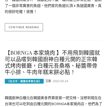
了一個非常厲害的魚翅，他們家的魚翅比頂ｘ魚翅還厲害，真
的很好吃喔！很推！
CONTINUE READING
【BORNGA 本家燒肉 】不用飛到韓國就
可以品嚐到韓國廚神白種元開的正宗韓
式烤肉餐廳，白種元吾桑格、秘醬帶骨
牛小排、牛肉年糕末餅必點！
艾斯
2023-03-24
【台北市．捷運忠孝敦化站】
韓國廚神白種元在韓國美食界算是第一把交椅，沒想到現在在
台灣也可以吃到由白種元開的BORNGA本家燒肉店，他們為了