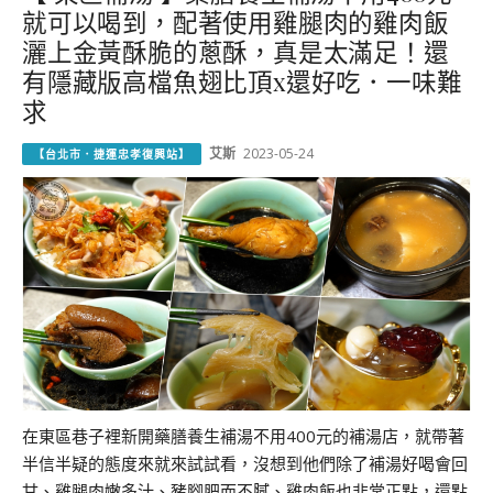
就可以喝到，配著使用雞腿肉的雞肉飯
灑上金黃酥脆的蔥酥，真是太滿足！還
有隱藏版高檔魚翅比頂x還好吃．一味難
求
艾斯
2023-05-24
【台北市．捷運忠孝復興站】
在東區巷子裡新開藥膳養生補湯不用400元的補湯店，就帶著
半信半疑的態度來就來試試看，沒想到他們除了補湯好喝會回
甘、雞腿肉嫩多汁、豬腳肥而不膩、雞肉飯也非常正點，還點