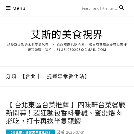
S
Menu
k
i
p
艾斯的美食視界
t
o
熱愛新事物的水瓶座愛吃鬼， 也喜歡旅遊也愛拍照， 如果有甚麼需要可以直接
c
跟我聯繫，請洽→ BLUEICE0205@GMAIL.COM
o
n
t
分類:
【台北市．捷運忠孝敦化站】
e
n
t
【 台北東區台菜推薦 】四味軒台菜餐廳
新開幕！超狂麵包香料春雞、蜜棗煨肉
必吃，打卡再送半隻龍蝦
艾斯
2026-07-31
【台北市．捷運忠孝敦化站】