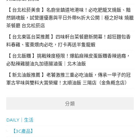
【 台北松菸美食 】名廚坐鎮道地港味！必吃肥龍叉燒飯、黯
然銷魂飯，試營運優惠與平日外帶85折大公開｜極之好味 燒臘
茶餐廳 台北松菸店
【 台北東區台菜推薦 】四味軒台菜餐廳新開幕！超狂麵包香
料春雞、蜜棗煨肉必吃，打卡再送半隻龍蝦
【 台北飯糰 】挑戰辣度極限！爆餡麻辣皮蛋飯糰香辣過癮，
必點辣雞腿油丸加德腸滷蛋｜北木油飯
【 新北油飯推薦 】老饕激推三重必吃油飯，傳承一甲子的冠
軍古早味與雙料大賞榮耀！太順油飯 三陽店（金魚概念店）
分類
DAILY｜生活
【3C產品】