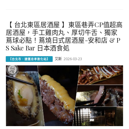
【 台北東區居酒屋 】東區巷弄CP值超高
居酒屋，手工雞肉丸、厚切牛舌、獨家
蔦球必點！蔦燒日式居酒屋-安和店 & P
S Sake Bar 日本酒食処
艾斯
2026-03-23
【台北市．捷運忠孝敦化站】