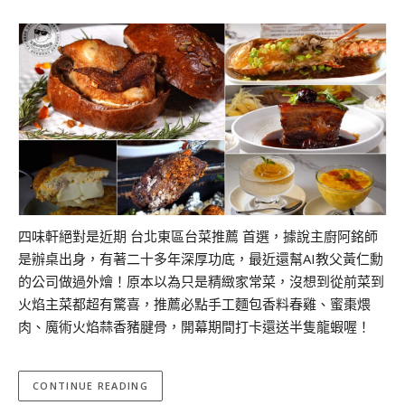
四味軒絕對是近期 台北東區台菜推薦 首選，據說主廚阿銘師
是辦桌出身，有著二十多年深厚功底，最近還幫AI教父黃仁勳
的公司做過外燴！原本以為只是精緻家常菜，沒想到從前菜到
火焰主菜都超有驚喜，推薦必點手工麵包香料春雞、蜜棗煨
肉、魔術火焰蒜香豬腱骨，開幕期間打卡還送半隻龍蝦喔！
CONTINUE READING