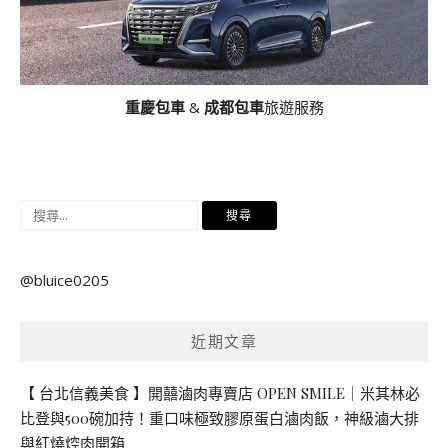
重慶包車
&
成都包車
旅遊服務
搜
尋
關
@bluice0205
鍵
字:
近期文章
【 台北信義美食 】開囍滷肉專賣店 OPEN SMILE｜米其林必
比登與500碗加持！重口味極致膠原蛋白滷肉飯，神級滷大排
與紅燒焢肉開箱