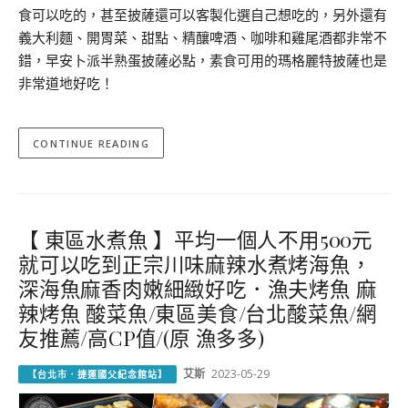
食可以吃的，甚至披薩還可以客製化選自己想吃的，另外還有
義大利麵、開胃菜、甜點、精釀啤酒、咖啡和雞尾酒都非常不
錯，早安卜派半熟蛋披薩必點，素食可用的瑪格麗特披薩也是
非常道地好吃！
CONTINUE READING
【 東區水煮魚 】平均一個人不用500元
就可以吃到正宗川味麻辣水煮烤海魚，
深海魚麻香肉嫩細緻好吃．漁夫烤魚 麻
辣烤魚 酸菜魚/東區美食/台北酸菜魚/網
友推薦/高CP值/(原 漁多多)
艾斯
2023-05-29
【台北市．捷運國父紀念館站】