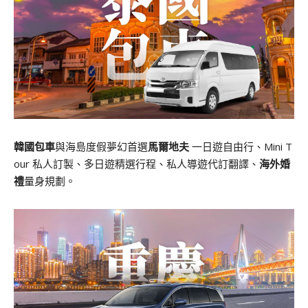
韓國包車
與海島度假夢幻首選
馬爾地夫
一日遊自由行、Mini T
our 私人訂製、多日遊精選行程、私人導遊代訂翻譯、
海外婚
禮
量身規劃。