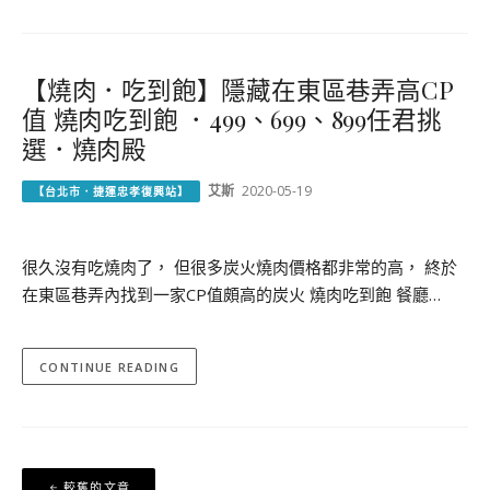
【燒肉．吃到飽】隱藏在東區巷弄高CP
值 燒肉吃到飽 ．499、699、899任君挑
選．燒肉殿
艾斯
2020-05-19
【台北市．捷運忠孝復興站】
很久沒有吃燒肉了， 但很多炭火燒肉價格都非常的高， 終於
在東區巷弄內找到一家CP值頗高的炭火 燒肉吃到飽 餐廳…
CONTINUE READING
文
較舊的文章