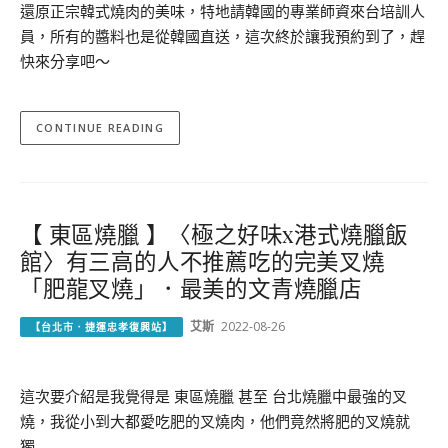
還原正宗韓式燒肉的美味，特地請韓國的專業師資來台培訓人
員，所有的醬料也是從韓國直送，這次終於讓我預約到了，趕
快來分享吧～
CONTINUE READING
【 東區燒臘 】〈極之好味x港式燒臘飯
館〉有三高的人不推薦吃的完美叉燒
「肥龍叉燒」．最美的文青燒臘店
艾斯
2022-08-26
【台北市．捷運忠孝復興站】
這次要介紹是我覺得是 東區燒臘 甚至 台北燒臘中最強的叉
燒，我從小到大都愛吃肥的叉燒肉，他們竟然將肥的叉燒就
獨…