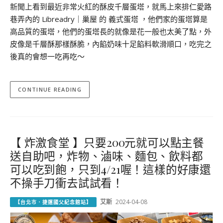
新聞上看到最近非常火紅的酥皮千層蛋塔，就馬上來排仁愛路
巷弄內的 Libreadry｜巢屋 的 義式蛋塔 ，他們家的蛋塔算是
高品質的蛋塔，他們的蛋塔長的就像是花一般也太美了點，外
皮像是千層酥那樣酥脆，內餡奶味十足餡料軟滑順口，吃完之
後真的會想一吃再吃～
CONTINUE READING
【 炸激食堂 】只要200元就可以點主餐
送自助吧，炸物、滷味、麵包、飲料都
可以吃到飽，只到4/21喔！這樣的好康還
不操手刀衝去試試看！
艾斯
2024-04-08
【台北市．捷運國父紀念館站】