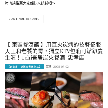
烤肉鍋推薦大家趕快來試試吧～
CONTINUE READING
【 東區餐酒館 】用直火炭烤的技藝征服
天王和老饕的胃，獨立KTV包廂可辦趴慶
生喔！Uchi吾居炭火餐酒-忠孝店
艾斯
2025-07-02
【台北市．捷運忠孝敦化站】